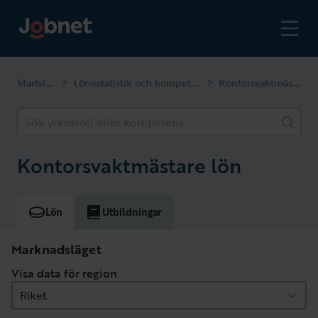
Startsidan
Lönestatistik och kompetenser
Kontorsvaktmästare
>
>
Sök yrkesroll eller kompetens
Kontorsvaktmästare lön
Lön
Utbildningar
Marknadsläget
Visa data för region
Riket