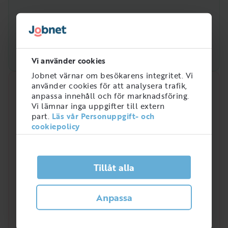
Vi använder cookies
Jobnet värnar om besökarens integritet. Vi
använder cookies för att analysera trafik,
Snabbanalys
anpassa innehåll och för marknadsföring.
Vi lämnar inga uppgifter till extern
Efterfrågan på arbetsmarknaden just nu
part.
Läs vår Personuppgift- och
3
cookiepolicy
/
5
Tillåt alla
Hur efterfrågad är rollen som
Kontorsvaktmästare?
Anpassa
Kontorsvaktmästare är en yrkesroll som
efterfrågats allt mer de senaste åren. I Sverige
jobbar totalt
5 542
personer inom yrkeskategorin