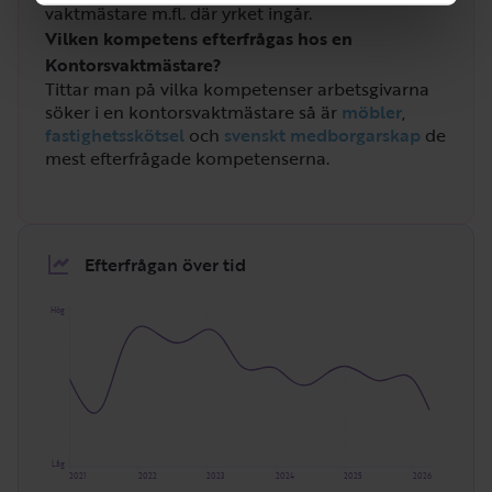
vaktmästare m.fl. där yrket ingår.
Vilken kompetens efterfrågas hos en
Kontorsvaktmästare?
Tittar man på vilka kompetenser arbetsgivarna
söker i en kontorsvaktmästare så är
möbler
,
fastighetsskötsel
och
svenskt medborgarskap
de
mest efterfrågade kompetenserna.
Efterfrågan över tid
Hög
Låg
2021
2022
2023
2024
2025
2026