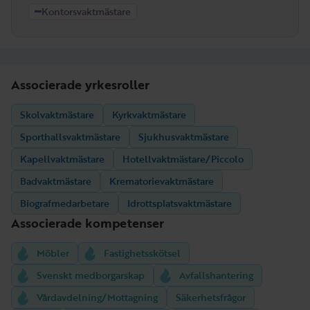
Kontorsvaktmästare
Associerade yrkesroller
Skolvaktmästare
Kyrkvaktmästare
Sporthallsvaktmästare
Sjukhusvaktmästare
Kapellvaktmästare
Hotellvaktmästare/Piccolo
Badvaktmästare
Krematorievaktmästare
Biografmedarbetare
Idrottsplatsvaktmästare
Associerade kompetenser
Möbler
Fastighetsskötsel
Svenskt medborgarskap
Avfallshantering
Vårdavdelning/Mottagning
Säkerhetsfrågor