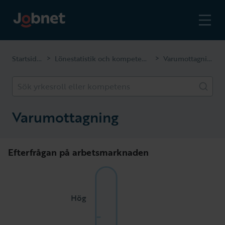
Startsidan
Lönestatistik och kompetenser
Varumottagning
>
>
Sök yrkesroll eller kompetens
Varumottagning
Efterfrågan på arbetsmarknaden
Hög