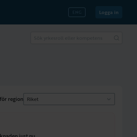
Logga in
ENG
Sök yrkesroll eller kompetens
för region
Riket
knaden just nu