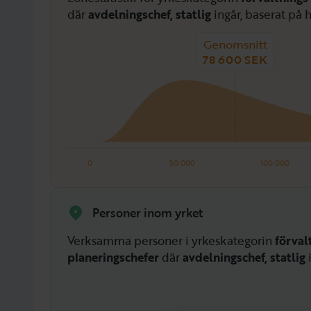
där
avdelningschef, statlig
ingår, baserat på h
Genomsnitt
78 600 SEK
0
50 000
100 000
Personer inom yrket
Verksamma personer i yrkeskategorin
förval
planeringschefer
där
avdelningschef, statlig
i