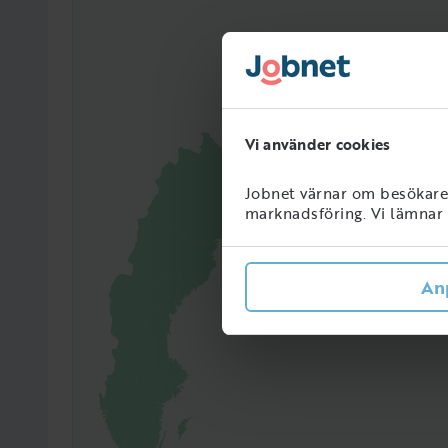
Vi använder cookies
Jobnet värnar om besökarens
marknadsföring. Vi lämnar i
An
9947
Perso
Sveri