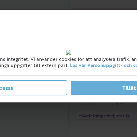
Efterfrågan över tid
Hög
 integritet. Vi använder cookies för att analysera trafik, a
nga uppgifter till extern part.
Läs vår Personuppgift- och c
passa
Tillåt
ner med detta jobb i
ge
Låg
2021
2022
Avdelningschef, statlig