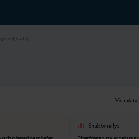
gschef, statlig
Visa data 
Snabbanalys
- och planeringschefer
Efterfrågan på arbetsmar