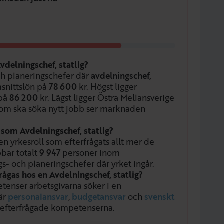
vdelningschef, statlig?
ch planeringschefer där
avdelningschef,
snittslön på
78 600
kr. Högst ligger
 på
86 200
kr. Lägst ligger Östra Mellansverige
som ska söka nytt jobb ser marknaden
 som Avdelningschef, statlig?
 en yrkesroll som efterfrågats allt mer de
bbar totalt
9 947
personer inom
gs- och planeringschefer där yrket ingår.
ågas hos en Avdelningschef, statlig?
tenser arbetsgivarna söker i en
 är
personalansvar
,
budgetansvar
och
svenskt
efterfrågade kompetenserna.