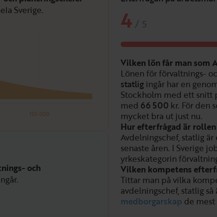
ela Sverige.
4
/
5
Vilken lön får man som A
Lönen för förvaltnings- o
statlig
ingår har en genom
Stockholm med ett snitt
med
66 500
kr. För den 
150 000
mycket bra ut just nu.
Hur efterfrågad är rollen
Avdelningschef, statlig är
senaste åren. I Sverige jo
yrkeskategorin förvaltnin
tnings- och
Vilken kompetens efterfr
ngår.
Tittar man på vilka kompe
avdelningschef, statlig så
medborgarskap
de mest 