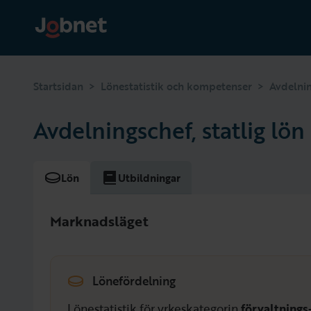
>
>
Startsidan
Lönestatistik och kompetenser
Avdelnin
Avdelningschef, statlig lön
Lön
Utbildningar
Marknadsläget
Lönefördelning
Lönestatistik för yrkeskategorin
förvaltnings