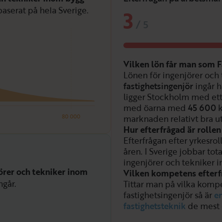
baserat på hela Sverige.
3
/
5
Vilken lön får man som F
Lönen för ingenjörer och
fastighetsingenjör
ingår 
ligger Stockholm med ett
med öarna med
45 600
k
80 000
marknaden relativt bra ut
Hur efterfrågad är rolle
Efterfrågan efter yrkesrol
åren. I Sverige jobbar tot
ingenjörer och tekniker i
örer och tekniker inom
Vilken kompetens efterfr
ngår.
Tittar man på vilka kompe
fastighetsingenjör så är
e
fastighetsteknik
de mest 