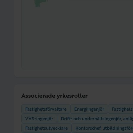
Associerade yrkesroller
Fastighetsförvaltare
Energiingenjör
Fastighet
VVS-ingenjör
Drift- och underhållsingenjör, anl
Fastighetsutvecklare
Kontorschef, utbildningsför