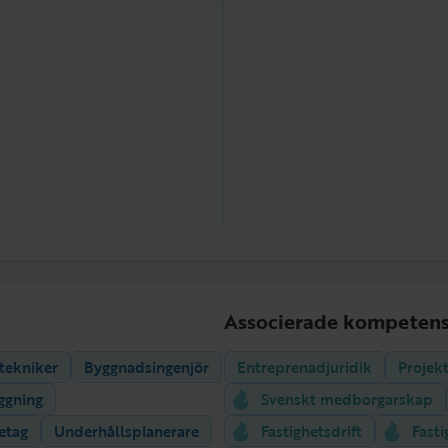
Associerade kompetens
stekniker
Byggnadsingenjör
Entreprenadjuridik
Projek
äggning
Svenskt medborgarskap
etag
Underhållsplanerare
Fastighetsdrift
Fast