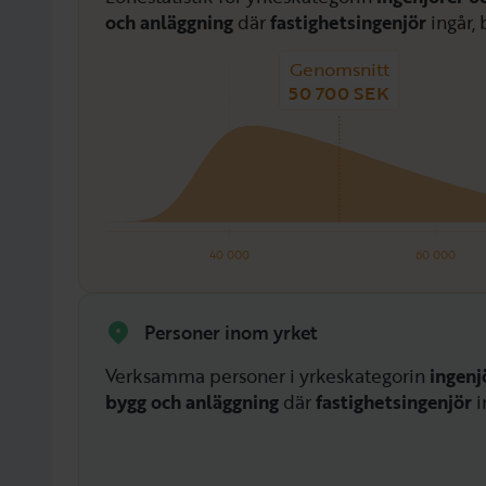
och anläggning
där
fastighetsingenjör
ingår, 
Genomsnitt
50 700 SEK
40 000
60 000
Personer inom yrket
Verksamma personer i yrkeskategorin
ingenj
bygg och anläggning
där
fastighetsingenjör
i