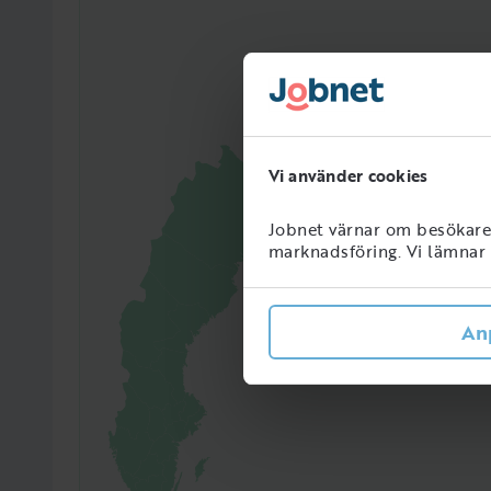
Vi använder cookies
Jobnet värnar om besökarens
marknadsföring. Vi lämnar i
27898
Perso
An
Sveri