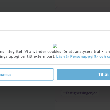
Efterfrågan över tid
Hög
 integritet. Vi använder cookies för att analysera trafik, a
nga uppgifter till extern part.
Läs vår Personuppgift- och c
ner med detta jobb i
passa
Tillåt
ge
Låg
2021
2022
Fastighetsingenjör