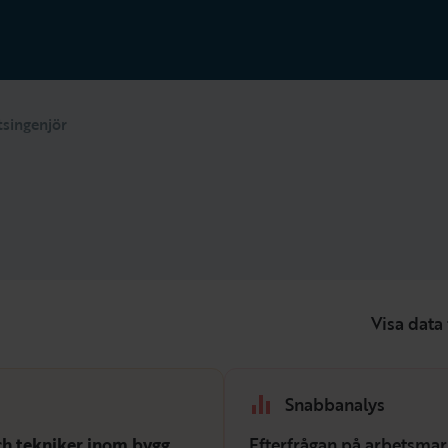
tsingenjör
Visa data 
Snabbanalys
ch tekniker inom bygg
Efterfrågan på arbetsmar