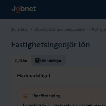
>
>
Startsidan
Lönestatistik och kompetenser
Fastighe
Fastighetsingenjör lön
Lön
Utbildningar
Marknadsläget
Lönefördelning
Lönestatistik för yrkeskategorin
ingenjörer o