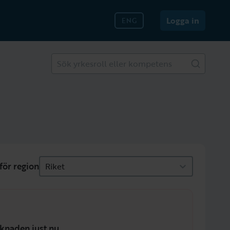
Logga in
ENG
Sök yrkesroll eller kompetens
för region
Riket
knaden just nu