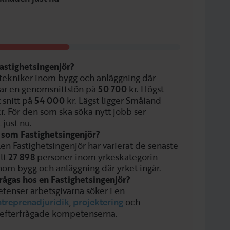
astighetsingenjör?
 tekniker inom bygg och anläggning där
har en genomsnittslön på
50 700
kr. Högst
 snitt på
54 000
kr. Lägst ligger Småland
r. För den som ska söka nytt jobb ser
 just nu.
n som Fastighetsingenjör?
len Fastighetsingenjör har varierat de senaste
alt
27 898
personer inom yrkeskategorin
nom bygg och anläggning där yrket ingår.
ågas hos en Fastighetsingenjör?
tenser arbetsgivarna söker i en
ntreprenadjuridik
,
projektering
och
efterfrågade kompetenserna.