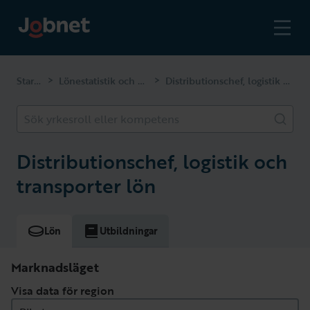
Startsidan
Lönestatistik och kompetenser
Distributionschef, logistik och transporter
>
>
Sök yrkesroll eller kompetens
Distributionschef, logistik och
transporter lön
Lön
Utbildningar
Marknadsläget
Visa data för region