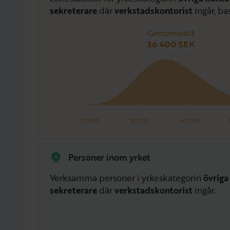
sekreterare
där
verkstadskontorist
ingår, ba
Genomsnitt
36 400 SEK
20 000
30 000
40 000
Personer inom yrket
Verksamma personer i yrkeskategorin
övriga
sekreterare
där
verkstadskontorist
ingår.