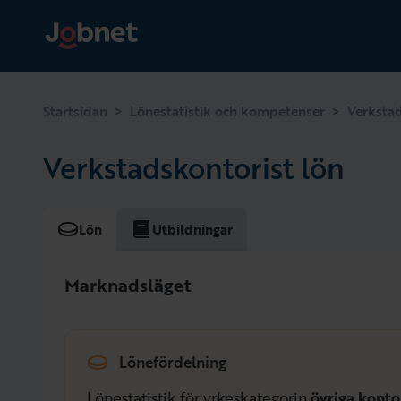
>
>
Startsidan
Lönestatistik och kompetenser
Verkstad
Verkstadskontorist lön
Lön
Utbildningar
Marknadsläget
Lönefördelning
Lönestatistik för yrkeskategorin
övriga konto