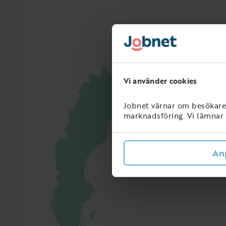
Vi använder cookies
Jobnet värnar om besökarens
marknadsföring. Vi lämnar i
67407
Perso
An
Sveri