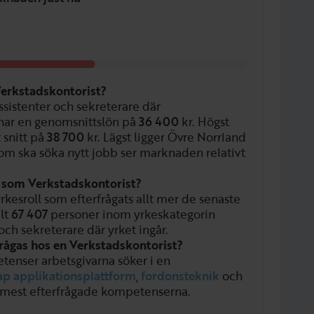
Verkstadskontorist?
ssistenter och sekreterare där
har en genomsnittslön på
36 400
kr. Högst
 snitt på
38 700
kr. Lägst ligger Övre Norrland
som ska söka nytt jobb ser marknaden relativt
n som Verkstadskontorist?
rkesroll som efterfrågats allt mer de senaste
alt
67 407
personer inom yrkeskategorin
och sekreterare där yrket ingår.
rågas hos en Verkstadskontorist?
tenser arbetsgivarna söker i en
ap applikationsplattform
,
fordonsteknik
och
mest efterfrågade kompetenserna.