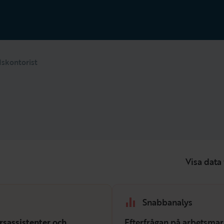
skontorist
Visa data 
Snabbanalys
rsassistenter och
Efterfrågan på arbetsmar