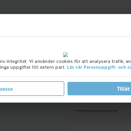
Efterfrågan över tid
Hög
 integritet. Vi använder cookies för att analysera trafik, a
nga uppgifter till extern part.
Läs vår Personuppgift- och c
ner med detta jobb i
passa
Tillåt
ge
Låg
2021
2022
Verkstadskontorist