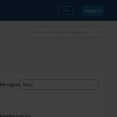
Logga in
ENG
Sök yrkesroll eller kompetens
för region
Riket
knaden just nu