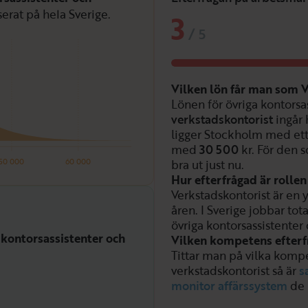
serat på hela Sverige.
3
/
5
Vilken lön får man som 
Lönen för övriga kontorsa
verkstadskontorist
ingår 
ligger Stockholm med ett
med
30 500
kr. För den 
50 000
60 000
bra ut just nu.
Hur efterfrågad är rolle
Verkstadskontorist är en y
åren. I Sverige jobbar tot
övriga kontorsassistenter 
 kontorsassistenter och
Vilken kompetens efterf
Tittar man på vilka kompe
verkstadskontorist så är
s
monitor affärssystem
de 