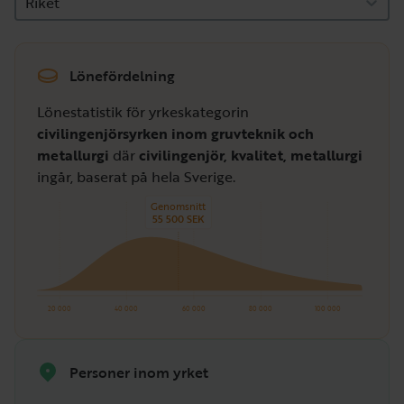
Riket
Lönefördelning
Lönestatistik för yrkeskategorin
civilingenjörsyrken inom gruvteknik och
metallurgi
där
civilingenjör, kvalitet, metallurgi
ingår, baserat på hela Sverige.
Genomsnitt
55 500 SEK
20 000
40 000
60 000
80 000
100 000
Personer inom yrket