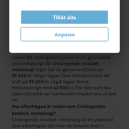
Efterfrågan på arbetsmarknaden just nu
4
Tillåt alla
/
5
Anpassa
Vilken lön får man som Civilingenjör, kvalitet,
metallurgi?
Lönen för civilingenjörsyrken inom gruvteknik
och metallurgi där
civilingenjör, kvalitet,
metallurgi
ingår har en genomsnittslön på
55 500
kr. Högst ligger Övre Norrland med ett
snitt på
55 200
kr. Lägst ligger Norra
Mellansverige med
42 500
kr. För den som ska
söka nytt jobb ser marknaden mycket bra ut just
nu.
Hur efterfrågad är rollen som Civilingenjör,
kvalitet, metallurgi?
Civilingenjör, kvalitet, metallurgi är en yrkesroll
som efterfrågats allt mer de senaste åren. I