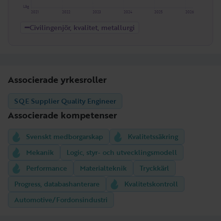
Låg
2021
2022
2023
2024
2025
2026
Civilingenjör, kvalitet, metallurgi
Associerade yrkesroller
SQE Supplier Quality Engineer
Associerade kompetenser
Svenskt medborgarskap
Kvalitetssäkring
Mekanik
Logic, styr- och utvecklingsmodell
Performance
Materialteknik
Tryckkärl
Progress, databashanterare
Kvalitetskontroll
Automotive/Fordonsindustri