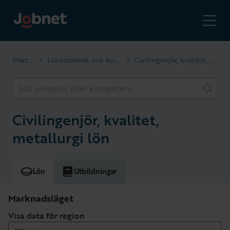
Startsidan
Lönestatistik och kompetenser
Civilingenjör, kvalitet, metallurgi
>
>
Sök yrkesroll eller kompetens
Civilingenjör, kvalitet,
metallurgi lön
Lön
Utbildningar
Marknadsläget
Visa data för region