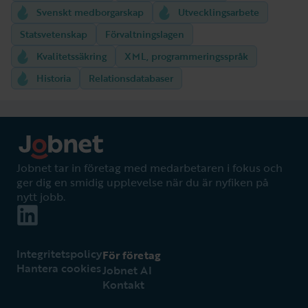
Svenskt medborgarskap
Utvecklingsarbete
Statsvetenskap
Förvaltningslagen
Kvalitetssäkring
XML, programmeringsspråk
Historia
Relationsdatabaser
Jobnet tar in företag med medarbetaren i fokus och
ger dig en smidig upplevelse när du är nyfiken på
nytt jobb.
Integritetspolicy
För företag
Hantera cookies
Jobnet AI
Kontakt