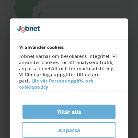
Vi använder cookies
Jobnet värnar om besökarens integritet. Vi
använder cookies för att analysera trafik,
anpassa innehåll och för marknadsföring.
Vi lämnar inga uppgifter till extern
part.
Läs vår Personuppgift- och
cookiepolicy
Snabbanalys
Tillåt alla
Efterfrågan på arbetsmarknaden just nu
4
Anpassa
/
5