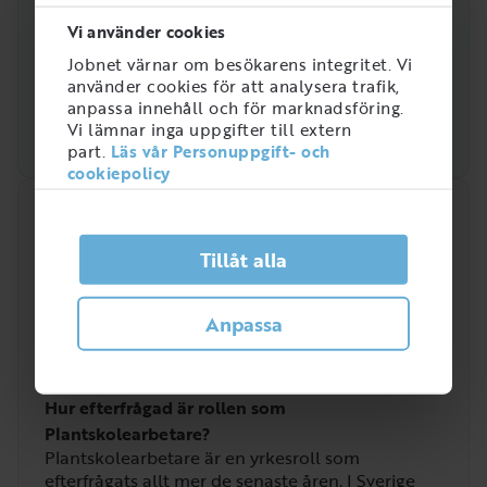
Vi använder cookies
Jobnet värnar om besökarens integritet. Vi
använder cookies för att analysera trafik,
anpassa innehåll och för marknadsföring.
Vi lämnar inga uppgifter till extern
part.
Läs vår Personuppgift- och
cookiepolicy
Snabbanalys
Tillåt alla
Efterfrågan på arbetsmarknaden just nu
4
/
5
Anpassa
Hur efterfrågad är rollen som
Plantskolearbetare?
Plantskolearbetare är en yrkesroll som
efterfrågats allt mer de senaste åren. I Sverige