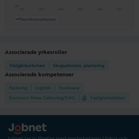
Låg
2021
2022
2023
2024
2025
2026
Plantskolearbetare
Associerade yrkesroller
Trädgårdsarbetare
Skogsarbetare, plantering
Associerade kompetenser
Packning
Logistik
Truckvana
Electronic News Gathering/ENG
Fastighetsskötsel
Jobnet tar in företag med medarbetaren i fokus och