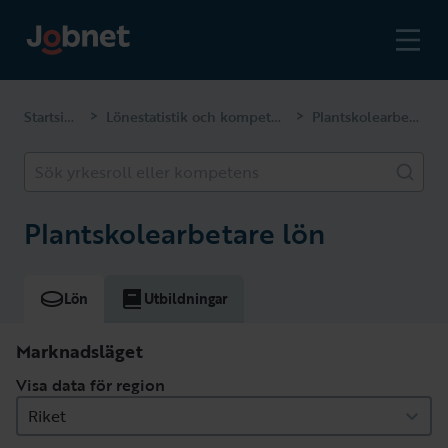
Startsidan
Lönestatistik och kompetenser
Plantskolearbetare
>
>
Sök yrkesroll eller kompetens
Plantskolearbetare lön
Lön
Utbildningar
Marknadsläget
Visa data för region
Riket