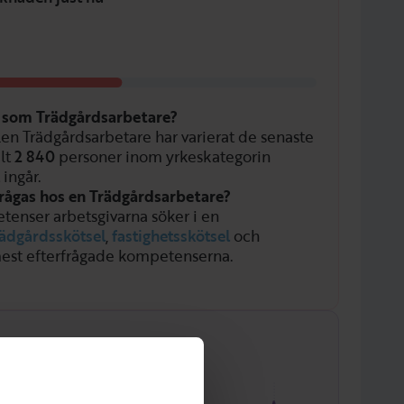
n som Trädgårdsarbetare?
llen Trädgårdsarbetare har varierat de senaste
alt
2 840
personer inom yrkeskategorin
 ingår.
rågas hos en Trädgårdsarbetare?
tenser arbetsgivarna söker i en
rädgårdsskötsel
,
fastighetsskötsel
och
est efterfrågade kompetenserna.