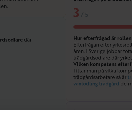
len.
3
/
5
Hur efterfrågad är rolle
rdsodlare
där
Efterfrågan efter yrkesro
åren. I Sverige jobbar tot
trädgårdsodlare där yrket
Vilken kompetens efterf
Tittar man på vilka kompe
trädgårdsarbetare så är
t
växtodling trädgård
de m
Efterfrågan över tid
Hög