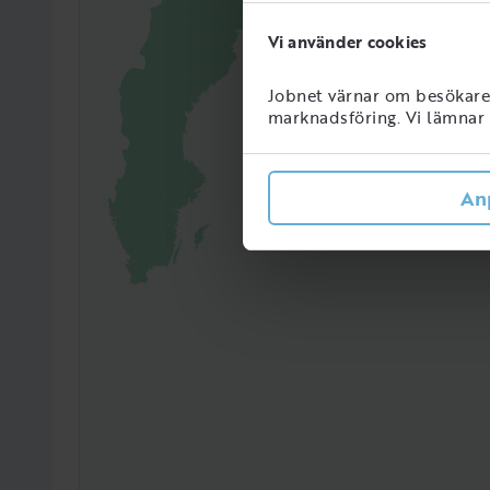
Vi använder cookies
2840
Perso
Jobnet värnar om besökarens
Sveri
marknadsföring. Vi lämnar i
An