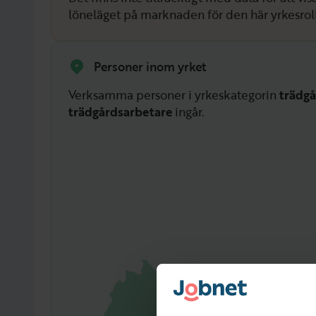
löneläget på marknaden för den här yrkesrol
Personer inom yrket
Verksamma personer i yrkeskategorin
trädgå
trädgårdsarbetare
ingår.