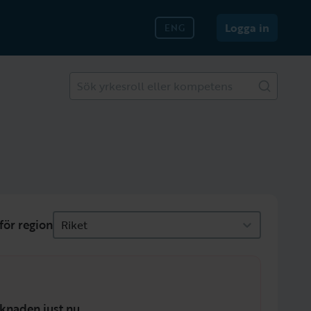
Logga in
ENG
Sök yrkesroll eller kompetens
för region
Riket
knaden just nu