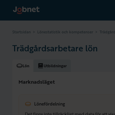
>
>
Startsidan
Lönestatistik och kompetenser
Trädgår
Trädgårdsarbetare lön
Lön
Utbildningar
Marknadsläget
Lönefördelning
Det finns inte tillräckligt med data för att v