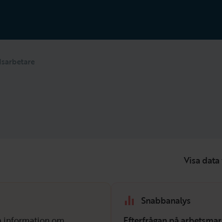
dsarbetare
Visa data 
Snabbanalys
isa information om
Efterfrågan på arbetsmar