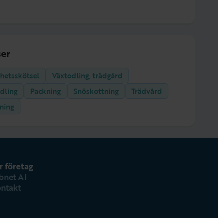
er
ghetsskötsel
Växtodling, trädgård
dling
Packning
Snöskottning
Trädvård
ning
r företag
bnet AI
ntakt