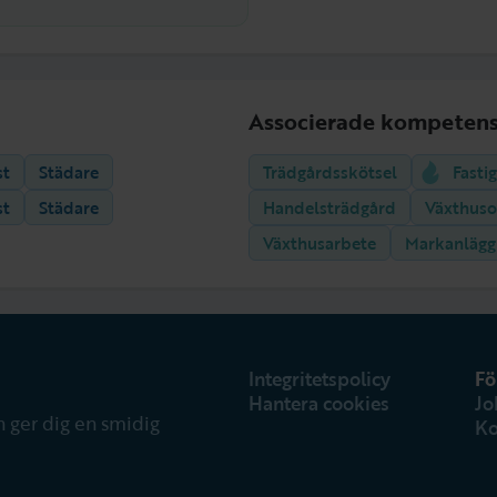
Associerade kompetens
st
Städare
Trädgårdsskötsel
Fasti
st
Städare
Handelsträdgård
Växthuso
Växthusarbete
Markanlägg
Integritetspolicy
Fö
Hantera cookies
Jo
 ger dig en smidig
Ko