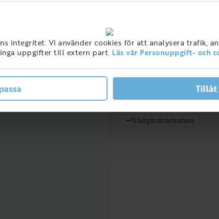
ner med detta jobb i
 integritet. Vi använder cookies för att analysera trafik, a
ge
nga uppgifter till extern part.
Läs vår Personuppgift- och c
passa
Tillåt
Låg
2021
2022
Trädgårdsarbetare