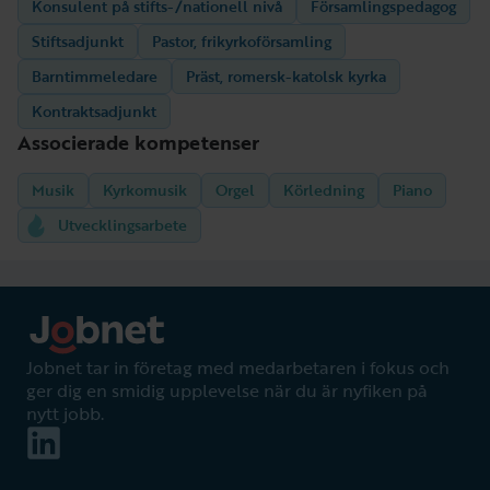
Konsulent på stifts-/nationell nivå
Församlingspedagog
Stiftsadjunkt
Pastor, frikyrkoförsamling
Barntimmeledare
Präst, romersk-katolsk kyrka
Kontraktsadjunkt
Associerade kompetenser
Musik
Kyrkomusik
Orgel
Körledning
Piano
Utvecklingsarbete
Jobnet tar in företag med medarbetaren i fokus och
ger dig en smidig upplevelse när du är nyfiken på
nytt jobb.