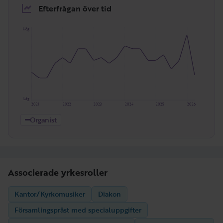
Efterfrågan över tid
Hög
Låg
2021
2022
2023
2024
2025
2026
Organist
Associerade yrkesroller
Kantor/Kyrkomusiker
Diakon
Församlingspräst med specialuppgifter