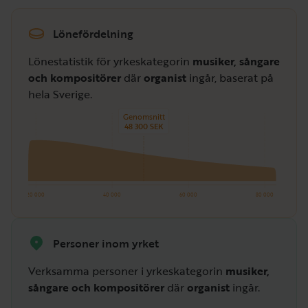
Lönefördelning
Lönestatistik för yrkeskategorin
musiker, sångare
och kompositörer
där
organist
ingår, baserat på
hela Sverige.
Genomsnitt
48 300 SEK
20 000
40 000
60 000
80 000
Personer inom yrket
Verksamma personer i yrkeskategorin
musiker,
sångare och kompositörer
där
organist
ingår.