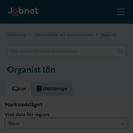
>
>
Startsidan
Lönestatistik och kompetenser
Organist
Sök yrkesroll eller kompetens
Organist lön
Lön
Utbildningar
Marknadsläget
Visa data för region
Riket