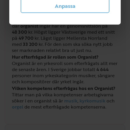
Anpassa
Vilken lön får man som Organist?
Lönen för musiker, sångare och kompositörer
där
organist
ingår har en genomsnittslön på
48 300
kr. Högst ligger Västsverige med ett snitt
på
49 700
kr. Lägst ligger Mellersta Norrland
med
33 200
kr. För den som ska söka nytt jobb
ser marknaden relativt bra ut just nu.
Hur efterfrågad är rollen som Organist?
Organist är en yrkesroll som efterfrågats allt mer
de senaste åren. I Sverige jobbar totalt
4 644
personer inom yrkeskategorin musiker, sångare
och kompositörer där yrket ingår.
Vilken kompetens efterfrågas hos en Organist?
Tittar man på vilka kompetenser arbetsgivarna
söker i en organist så är
musik
,
kyrkomusik
och
orgel
de mest efterfrågade kompetenserna.