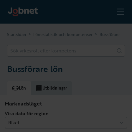
>
>
Startsidan
Lönestatistik och kompetenser
Bussförare
Sök yrkesroll eller kompetens
Bussförare lön
Lön
Utbildningar
Marknadsläget
Visa data för region
Riket