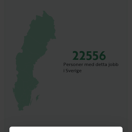
22556
Personer med detta jobb
i Sverige