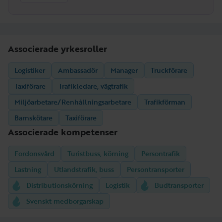
Associerade yrkesroller
Logistiker
Ambassadör
Manager
Truckförare
Taxiförare
Trafikledare, vägtrafik
Miljöarbetare/Renhållningsarbetare
Trafikförman
Barnskötare
Taxiförare
Associerade kompetenser
Fordonsvård
Turistbuss, körning
Persontrafik
Lastning
Utlandstrafik, buss
Persontransporter
Distributionskörning
Logistik
Budtransporter
Svenskt medborgarskap