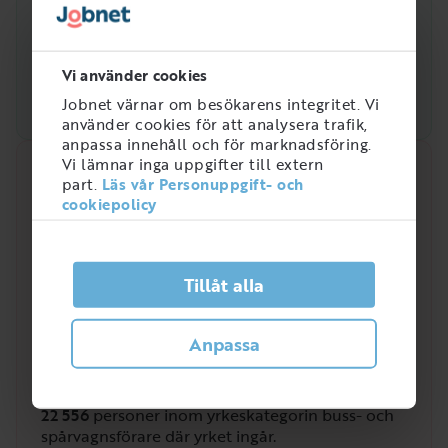
Vi använder cookies
Jobnet värnar om besökarens integritet. Vi
använder cookies för att analysera trafik,
anpassa innehåll och för marknadsföring.
Vi lämnar inga uppgifter till extern
Snabbanalys
part.
Läs vår Personuppgift- och
cookiepolicy
Efterfrågan på arbetsmarknaden just nu
4
/
5
Tillåt alla
Anpassa
Hur efterfrågad är rollen som Bussförare?
Bussförare är en yrkesroll som efterfrågats allt
mer de senaste åren. I Sverige jobbar totalt
22 556
personer inom yrkeskategorin buss- och
spårvagnsförare där yrket ingår.