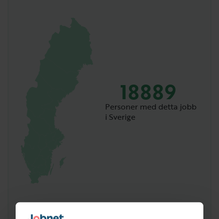
18889
Personer med detta jobb
i Sverige