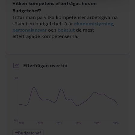
Vilken kompetens efterfrågas hos en
Budgetchef?
Tittar man på vilka kompetenser arbetsgivarna
söker i en budgetchef så är
ekonomistyrning
,
personalansvar
och
bokslut
de mest
efterfrågade kompetenserna.
Efterfrågan över tid
Hög
Låg
2021
2022
2023
2024
2025
2026
Budgetchef