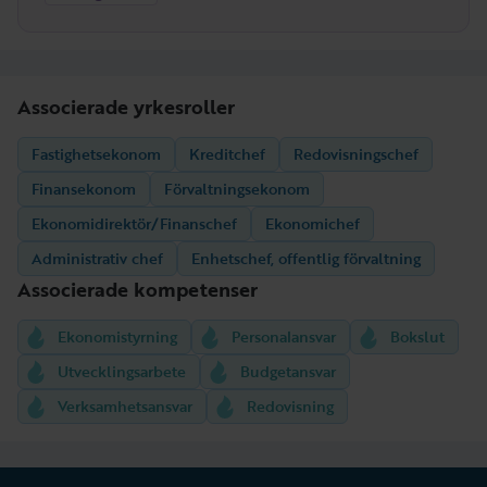
Associerade yrkesroller
Fastighetsekonom
Kreditchef
Redovisningschef
Finansekonom
Förvaltningsekonom
Ekonomidirektör/Finanschef
Ekonomichef
Administrativ chef
Enhetschef, offentlig förvaltning
Associerade kompetenser
Ekonomistyrning
Personalansvar
Bokslut
Utvecklingsarbete
Budgetansvar
Verksamhetsansvar
Redovisning