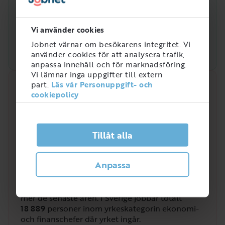
Vi använder cookies
Jobnet värnar om besökarens integritet. Vi
använder cookies för att analysera trafik,
anpassa innehåll och för marknadsföring.
Vi lämnar inga uppgifter till extern
part.
Läs vår Personuppgift- och
Snabbanalys
cookiepolicy
Efterfrågan på arbetsmarknaden just nu
3
Tillåt alla
/
5
Anpassa
Hur efterfrågad är rollen som Budgetchef?
Budgetchef är en yrkesroll som efterfrågats allt
mer de senaste åren. I Sverige jobbar totalt
18 889
personer inom yrkeskategorin ekonomi-
och finanschefer där yrket ingår.