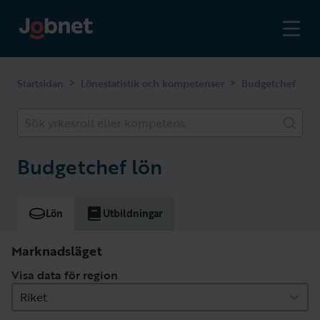
>
>
Startsidan
Lönestatistik och kompetenser
Budgetchef
Sök yrkesroll eller kompetens
Budgetchef lön
Lön
Utbildningar
Marknadsläget
Visa data för region
Riket