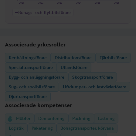
2021
2022
2023
2024
2025
2026
Bohags- och flyttbilsförare
Associerade yrkesroller
Renhållningsförare
Distributionsförare
Fjärrbilsförare
Specialtransportförare
Utlandsförare
Bygg- och anläggningsförare
Skogstransportförare
Sug- och spolbilsförare
Liftdumper- och lastväxlarförare
Djurtransportförare
Associerade kompetenser
Möbler
Demontering
Packning
Lastning
Logistik
Paketering
Bohagstransporter, körvana