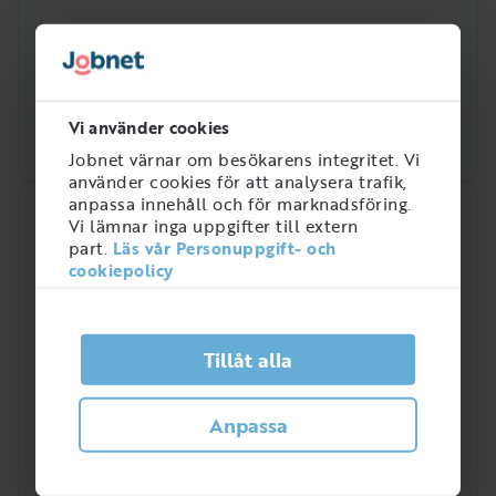
Vi använder cookies
Jobnet värnar om besökarens integritet. Vi
använder cookies för att analysera trafik,
anpassa innehåll och för marknadsföring.
Snabbanalys
Vi lämnar inga uppgifter till extern
part.
Läs vår Personuppgift- och
Efterfrågan på arbetsmarknaden just nu
cookiepolicy
4
/
5
Tillåt alla
Hur efterfrågad är rollen som Bohags- och
Anpassa
flyttbilsförare?
Efterfrågan efter yrkesrollen Bohags- och
flyttbilsförare har varierat de senaste åren. I