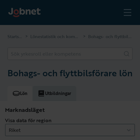
Startsidan
Lönestatistik och kompetenser
Bohags- och flyttbilsförare
>
>
Sök yrkesroll eller kompetens
Bohags- och flyttbilsförare lön
Lön
Utbildningar
Marknadsläget
Visa data för region
Riket