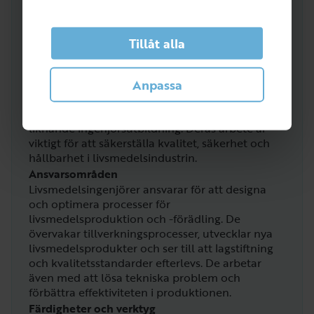
Vad gör en Livsmedelsingenjör?
Om rollen
Tillåt alla
Livsmedelsingenjörer är specialister inom
livsmedelsteknik och arbetar med att utveckla
Anpassa
och förbättra livsmedelsprocesser och -
produkter. De har ofta en högskoleutbildning
inom livsmedelsteknik, kemiteknik eller en
liknande ingenjörsutbildning. Deras arbete är
viktigt för att säkerställa kvalitet, säkerhet och
hållbarhet i livsmedelsindustrin.
Ansvarsområden
Livsmedelsingenjörer ansvarar för att designa
och optimera processer för
livsmedelsproduktion och -förädling. De
övervakar tillverkningsprocesser, utvecklar nya
livsmedelsprodukter och ser till att lagstiftning
och kvalitetsstandarder efterlevs. De arbetar
även med att lösa tekniska problem och
förbättra effektiviteten i produktionen.
Färdigheter och verktyg