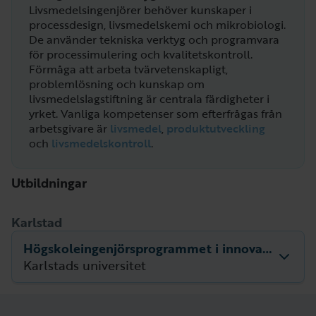
Livsmedelsingenjörer behöver kunskaper i
processdesign, livsmedelskemi och mikrobiologi.
De använder tekniska verktyg och programvara
för processimulering och kvalitetskontroll.
Förmåga att arbeta tvärvetenskapligt,
problemlösning och kunskap om
livsmedelslagstiftning är centrala färdigheter i
yrket.
Vanliga kompetenser som efterfrågas från
arbetsgivare är
livsmedel
,
produktutveckling
och
livsmedelskontroll
.
Utbildningar
Karlstad
Högskoleingenjörsprogrammet i innovationsteknik och design
Karlstads universitet
Beskrivning