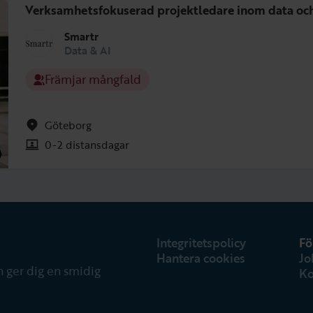
Team
Verksamhetsfokuserad projektledare inom data oc
Smartr
Data & AI
Linn
Anna
Fredrik
Lucia
Eliza
Du?
Lysteer
Nylander
Ring
Diego
Nordén
Projektledare
Främjar mångfald
Data
ML Engineer
Data and AI
Solana
Data
Engineer
och teknisk
Enabler
Scientist
ML Engineer
projektledare
Göteborg
Robert
Nyquist
0-2 distansdagar
ML Engineer
Integritetspolicy
Fö
Hantera cookies
Jo
 ger dig en smidig
Ko