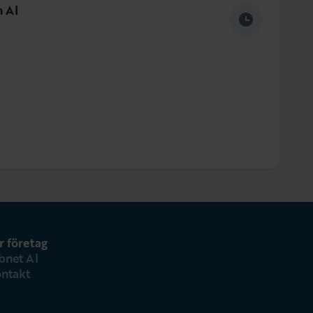
h AI
r företag
bnet AI
ntakt