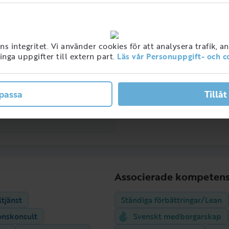
 integritet. Vi använder cookies för att analysera trafik, a
nga uppgifter till extern part.
Läs vår Personuppgift- och c
passa
Tillåt
Associerade kompetens
tjänst
Ständiga förbättringar/Lean
onskonsult
Svenskt medborgarskap