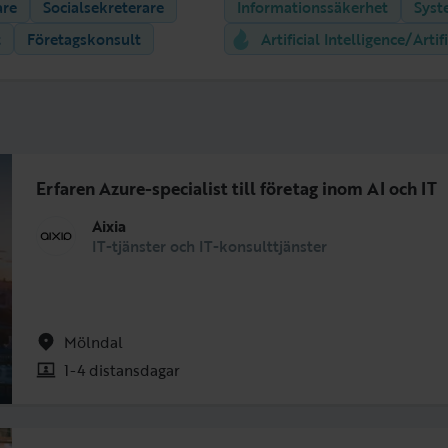
are
Socialsekreterare
Informationssäkerhet
Syst
t
Företagskonsult
Artificial Intelligence/Artif
Erfaren Azure-specialist till företag inom AI och IT
Team
Aixia
IT-tjänster och IT-konsulttjänster
Daniel
Marcus
Du?
Daniel
System
MSP admin &
Azure-
Technical
Consultant
system
specialist
Projekt
Mölndal
consultant
Manager
1-4 distansdagar