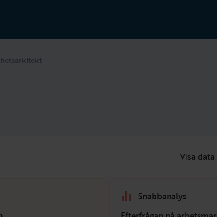
hetsarkitekt
Visa data 
Snabbanalys
h
Efterfrågan på arbetsmar