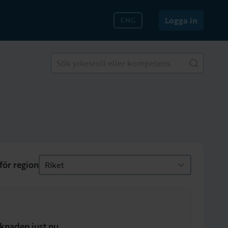
Logga in
ENG
Sök yrkesroll eller kompetens
för region
Riket
knaden just nu