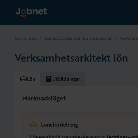
>
>
Startsidan
Lönestatistik och kompetenser
Verksam
Verksamhetsarkitekt lön
Lön
Utbildningar
Marknadsläget
Lönefördelning
Lönestatistik för yrkeskategorin
lednings- oc