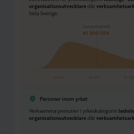
organisationsutvecklare
där
verksamhetsark
hela Sverige.
Genomsnitt
61 200 SEK
40 000
60 000
80 00
Personer inom yrket
Verksamma personer i yrkeskategorin
lednin
organisationsutvecklare
där
verksamhetsark