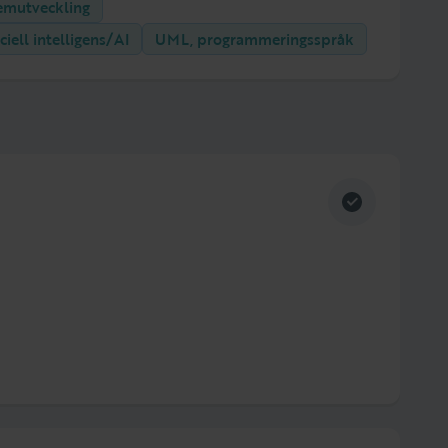
emutveckling
iciell intelligens/AI
UML, programmeringsspråk