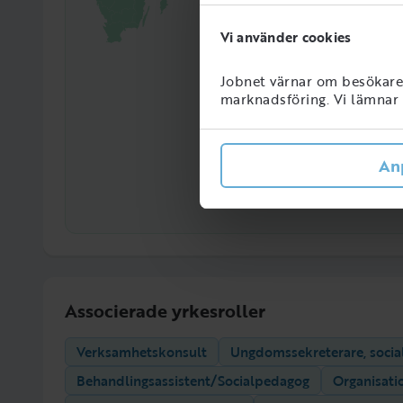
Vi använder cookies
Jobnet värnar om besökarens
marknadsföring. Vi lämnar i
An
Associerade yrkesroller
Verksamhetskonsult
Ungdomssekreterare, social
Behandlingsassistent/Socialpedagog
Organisati