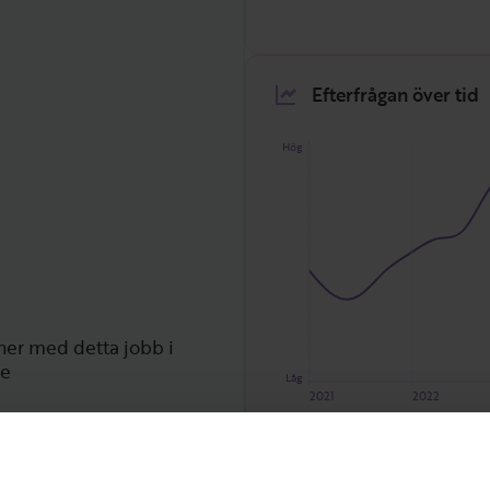
Efterfrågan över tid
Hög
ner med detta jobb i
ge
Låg
2021
2022
Verksamhetsarkitekt