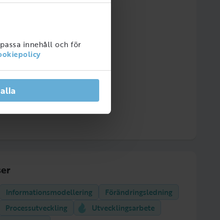
npassa innehåll och för
ookiepolicy
 alla
er
Informationsmodellering
Förändringsledning
Processutveckling
Utvecklingsarbete