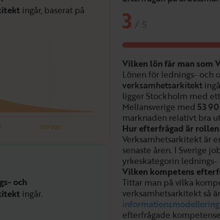
itekt
ingår, baserat på
3
/
5
Vilken lön får man som 
Lönen för lednings- och 
verksamhetsarkitekt
ingå
ligger Stockholm med ett
Mellansverige med
53 9
marknaden relativt bra ut
Hur efterfrågad är roll
0
100 000
Verksamhetsarkitekt är en
senaste åren. I Sverige jo
yrkeskategorin lednings- 
Vilken kompetens efterf
gs- och
Tittar man på vilka kompe
verksamhetsarkitekt så ä
itekt
ingår.
informationsmodellering
efterfrågade kompetense