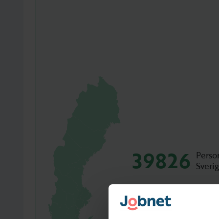
39826
Perso
Sveri