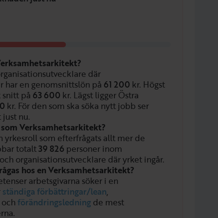
Verksamhetsarkitekt?
organisationsutvecklare där
r har en genomsnittslön på
61 200
kr. Högst
 snitt på
63 600
kr. Lägst ligger Östra
00
kr. För den som ska söka nytt jobb ser
 just nu.
en som Verksamhetsarkitekt?
 yrkesroll som efterfrågats allt mer de
bbar totalt
39 826
personer inom
och organisationsutvecklare där yrket ingår.
rågas hos en Verksamhetsarkitekt?
tenser arbetsgivarna söker i en
r
ständiga förbättringar/lean
,
och
förändringsledning
de mest
rna.