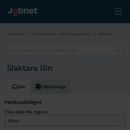
>
>
Startsidan
Lönestatistik och kompetenser
Slaktare
Sök yrkesroll eller kompetens
Slaktare lön
Lön
Utbildningar
Marknadsläget
Visa data för region
Riket