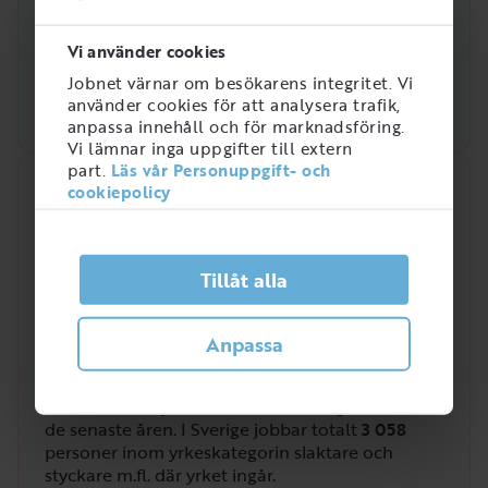
Vi använder cookies
Jobnet värnar om besökarens integritet. Vi
använder cookies för att analysera trafik,
anpassa innehåll och för marknadsföring.
Vi lämnar inga uppgifter till extern
part.
Läs vår Personuppgift- och
Snabbanalys
cookiepolicy
Efterfrågan på arbetsmarknaden just nu
5
Tillåt alla
/
5
Anpassa
Hur efterfrågad är rollen som Slaktare?
Slaktare är en yrkesroll som efterfrågats allt mer
de senaste åren. I Sverige jobbar totalt
3 058
personer inom yrkeskategorin slaktare och
styckare m.fl. där yrket ingår.