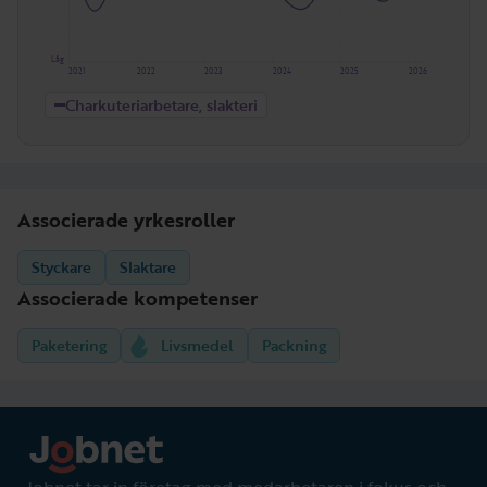
Låg
2021
2022
2023
2024
2025
2026
Charkuteriarbetare, slakteri
Associerade yrkesroller
Styckare
Slaktare
Associerade kompetenser
Paketering
Livsmedel
Packning
Jobnet tar in företag med medarbetaren i fokus och