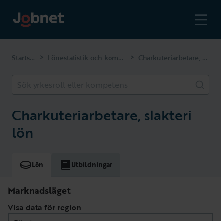
Startsidan
Lönestatistik och kompetenser
Charkuteriarbetare, slakteri
>
>
Sök yrkesroll eller kompetens
Charkuteriarbetare, slakteri
lön
Lön
Utbildningar
Marknadsläget
Visa data för region