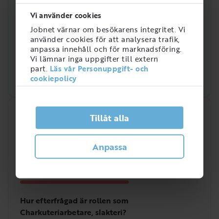
Vi använder cookies
Jobnet värnar om besökarens integritet. Vi
använder cookies för att analysera trafik,
anpassa innehåll och för marknadsföring.
Vi lämnar inga uppgifter till extern
part.
Läs vår Personuppgift- och
cookiepolicy
Snabbanalys
Tillåt alla
Efterfrågan på arbetsmarknaden just nu
Anpassa
3
/
5
Hur efterfrågad är rollen som
Charkuteriarbetare, slakteri?