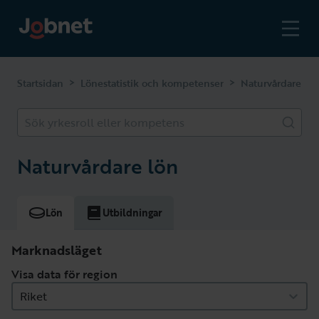
>
>
Startsidan
Lönestatistik och kompetenser
Naturvårdare
Sök yrkesroll eller kompetens
Naturvårdare lön
Lön
Utbildningar
Marknadsläget
Visa data för region
Riket