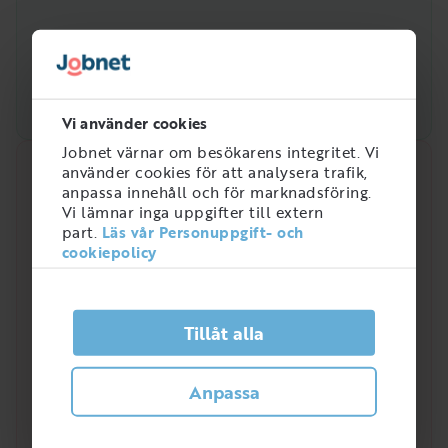
Vi använder cookies
Jobnet värnar om besökarens integritet. Vi
använder cookies för att analysera trafik,
Snabbanalys
anpassa innehåll och för marknadsföring.
Vi lämnar inga uppgifter till extern
Efterfrågan på arbetsmarknaden just nu
part.
Läs vår Personuppgift- och
3
cookiepolicy
/
5
Tillåt alla
Hur efterfrågad är rollen som Naturvårdare?
Naturvårdare är en yrkesroll som efterfrågats allt
Anpassa
mer de senaste åren. I Sverige jobbar totalt
2 676
personer inom yrkeskategorin skogsarbetare där
yrket ingår.