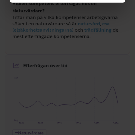
Vilken kompetens efterfrågas hos en
Naturvårdare?
Tittar man på vilka kompetenser arbetsgivarna
söker i en naturvårdare så är
naturvård
,
esa
(elsäkerhetsanvisningarna)
och
trädfällning
de
mest efterfrågade kompetenserna.
Efterfrågan över tid
Hög
Låg
2021
2022
2023
2024
2025
2026
Naturvårdare