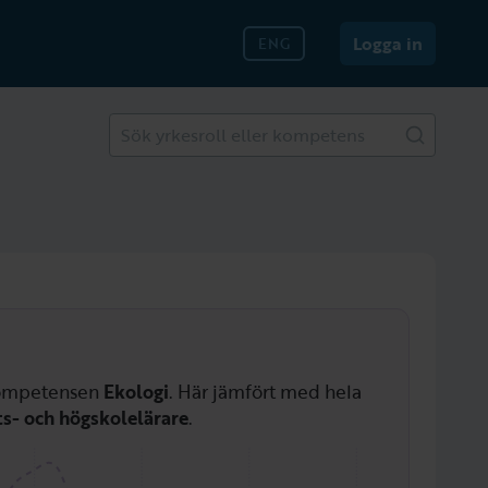
Logga in
ENG
Sök yrkesroll eller kompetens
 kompetensen
Ekologi
. Här jämfört med hela
ts- och högskolelärare
.