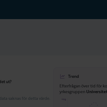
Trend
det ut?
Efterfrågan över tid för
yrkesgruppen
Universite
 data saknas för detta värde.
Hög