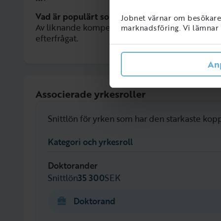
Vad är populärt som liknar Ekologi?
Jobnet värnar om besökarens
Av liknande kompetenser är
Naturvård
,
Biologi
marknadsföring. Vi lämnar i
efterfrågat.
An
Associerade yrkesroller
Snittlön för yrken som har den starkaste kopp
Kategori och yrkesroll
Doktorander
Snittlön
35 300
SEK
Doktorand