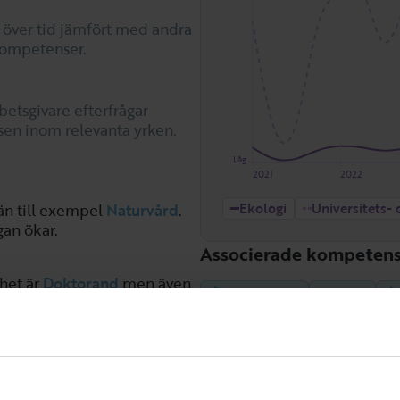
 över tid jämfört med andra
kompetenser.
betsgivare efterfrågar
en inom relevanta yrken.
Låg
2021
2022
Ekologi
Universitets-
 än till exempel
Naturvård
.
gan ökar.
Associerade kompetens
het är
Doktorand
men även
Naturvård
Biologi
gaste yrkesgruppen för
Geografiskt informationssys
er. Där är snittlönen
35 300