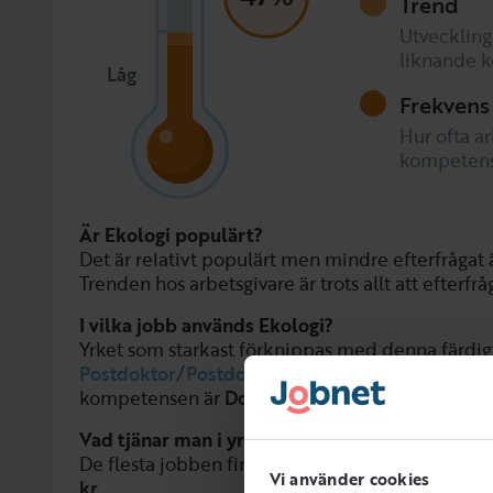
Trend
Utveckling
liknande 
Låg
Frekvens
Hur ofta ar
kompetens
Är Ekologi populärt?
Det är relativt populärt men mindre efterfrågat
Trenden hos arbetsgivare är trots allt att efterfrå
I vilka jobb används Ekologi?
Yrket som starkast förknippas med denna färdig
Postdoktor/Postdoc
har en koppling. Den vanli
kompetensen är
Doktorander
.
Vad tjänar man i yrken som använder Ekologi?
De flesta jobben finns i yrkesgruppen Doktorand
Vi använder cookies
kr
.