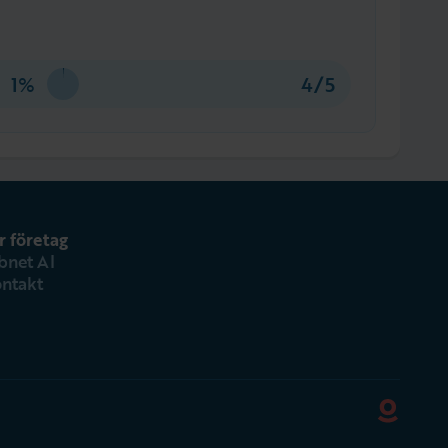
1%
4/5
r företag
bnet AI
ntakt