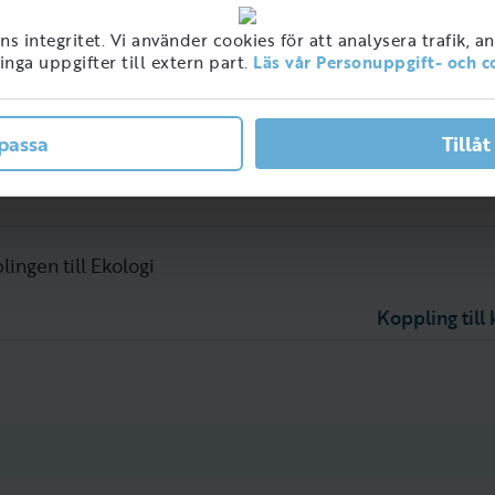
 integritet. Vi använder cookies för att analysera trafik, a
och
Miljövetenskap
mest
nga uppgifter till extern part.
Läs vår Personuppgift- och c
passa
Tillåt
lingen till Ekologi
Koppling til