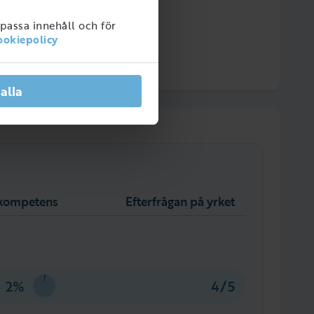
npassa innehåll och för
ookiepolicy
 alla
l kompetens
Efterfrågan på yrket
2%
4/5