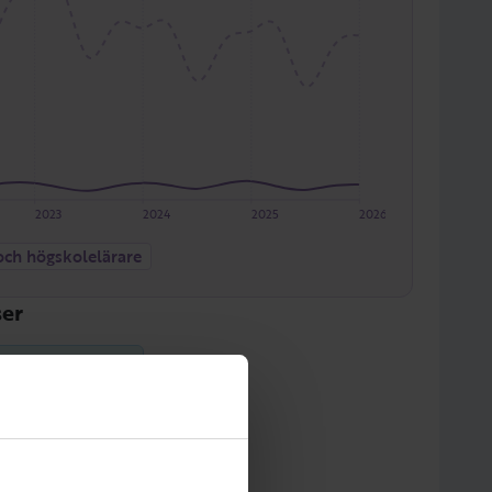
2023
2024
2025
2026
 och högskolelärare
er
Miljövetenskap
tem/GIS