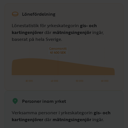
Lönefördelning
Lönestatistik för yrkeskategorin
gis- och
kartingenjörer
där
mätningsingenjör
ingår,
baserat på hela Sverige.
Genomsnitt
41 400 SEK
30 000
40 000
50 000
60 000
Personer inom yrket
Verksamma personer i yrkeskategorin
gis- och
kartingenjörer
där
mätningsingenjör
ingår.