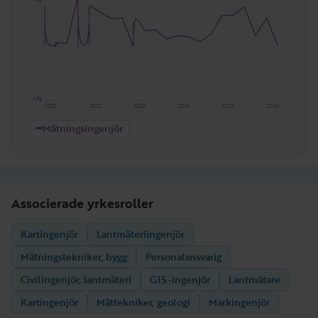
Låg
2021
2022
2023
2024
2025
2026
Mätningsingenjör
Associerade yrkesroller
Kartingenjör
Lantmäteriingenjör
Mätningstekniker, bygg
Personalansvarig
Civilingenjör, lantmäteri
GIS-ingenjör
Lantmätare
Kartingenjör
Mättekniker, geologi
Markingenjör