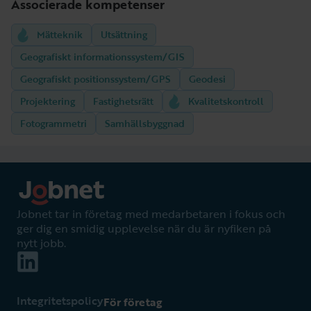
Associerade kompetenser
Mätteknik
Utsättning
Geografiskt informationssystem/GIS
Geografiskt positionssystem/GPS
Geodesi
Projektering
Fastighetsrätt
Kvalitetskontroll
Fotogrammetri
Samhällsbyggnad
Jobnet tar in företag med medarbetaren i fokus och
ger dig en smidig upplevelse när du är nyfiken på
nytt jobb.
Integritetspolicy
För företag