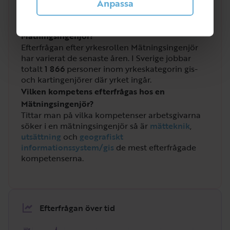
Anpassa
Hur efterfrågad är rollen som
Mätningsingenjör?
Efterfrågan efter yrkesrollen Mätningsingenjör
har varierat de senaste åren. I Sverige jobbar
totalt
1 866
personer inom yrkeskategorin gis-
och kartingenjörer där yrket ingår.
Vilken kompetens efterfrågas hos en
Mätningsingenjör?
Tittar man på vilka kompetenser arbetsgivarna
söker i en mätningsingenjör så är
mätteknik
,
utsättning
och
geografiskt
informationssystem/gis
de mest efterfrågade
kompetenserna.
Efterfrågan över tid
Hög