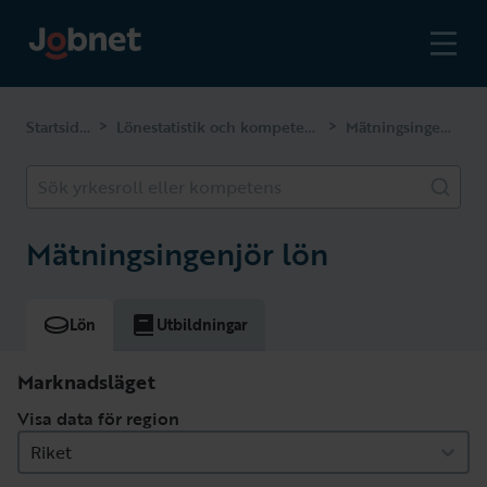
Startsidan
Lönestatistik och kompetenser
Mätningsingenjör
>
>
Sök yrkesroll eller kompetens
Mätningsingenjör lön
Lön
Utbildningar
Marknadsläget
Visa data för region
Riket