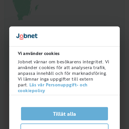
Vi använder cookies
Jobnet värnar om besökarens integritet. Vi
använder cookies för att analysera trafik,
anpassa innehåll och för marknadsföring.
Vi lämnar inga uppgifter till extern
part.
Läs vår Personuppgift- och
cookiepolicy
Snabbanalys
Efterfrågan på arbetsmarknaden just nu
4
Tillåt alla
/
5