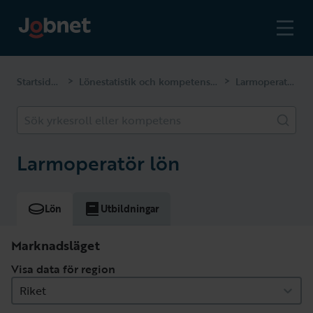
Startsidan
Lönestatistik och kompetenser
Larmoperatör
>
>
Sök yrkesroll eller kompetens
Larmoperatör lön
Lön
Utbildningar
Marknadsläget
Visa data för region
Riket