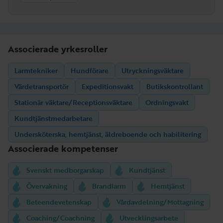
Associerade yrkesroller
Larmtekniker
Hundförare
Utryckningsväktare
Värdetransportör
Expeditionsvakt
Butikskontrollant
Stationär väktare/Receptionsväktare
Ordningsvakt
Kundtjänstmedarbetare
Undersköterska, hemtjänst, äldreboende och habilitering
Associerade kompetenser
Svenskt medborgarskap
Kundtjänst
Övervakning
Brandlarm
Hemtjänst
Beteendevetenskap
Vårdavdelning/Mottagning
Coaching/Coachning
Utvecklingsarbete