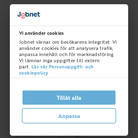
Vi använder cookies
Jobnet värnar om besökarens integritet. Vi
använder cookies för att analysera trafik,
Snabbanalys
anpassa innehåll och för marknadsföring.
Vi lämnar inga uppgifter till extern
part.
Läs vår Personuppgift- och
Efterfrågan på arbetsmarknaden just nu
cookiepolicy
4
/
5
Tillåt alla
Hur efterfrågad är rollen som Larmoperatör?
Larmoperatör är en yrkesroll som efterfrågats
Anpassa
allt mer de senaste åren. I Sverige jobbar totalt
1 649
personer inom yrkeskategorin sos-
operatörer m.fl. där yrket ingår.