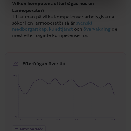
Vilken kompetens efterfrågas hos en
Larmoperatör?
Tittar man på vilka kompetenser arbetsgivarna
söker i en larmoperatör så är
svenskt
medborgarskap
,
kundtjänst
och
övervakning
de
mest efterfrågade kompetenserna.
Efterfrågan över tid
Hög
Låg
2021
2022
2023
2024
2025
2026
Larmoperatör