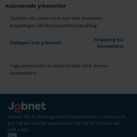
Associerade yrkesroller
Snittlön för yrken som har den starkaste
kopplingen till Rostskyddsbehandling
Koppling till
Kategori och yrkesroll
kompetens
Inga yrkesroller är associerade med denna
kompetens.
Jobnet tar in företag med medarbetaren i fokus och
ger dig en smidig upplevelse när du är nyfiken på
nytt jobb.