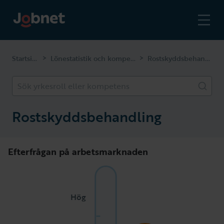
Startsidan
Lönestatistik och kompetenser
Rostskyddsbehandling
>
>
Sök yrkesroll eller kompetens
Rostskyddsbehandling
Efterfrågan på arbetsmarknaden
Hög