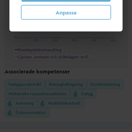
Anpassa
Låg
2022
2023
2024
2025
2026
Rostskyddsbehandling
Gjutare, svetsare och plåtslagare m.fl.
Associerade kompetenser
Fartygsunderhåll
Betonghåltagning
Punktsvetsning
Mekaniska reparationsarbeten
Fartyg
Armering
Kvalitetskontroll
Dokumentation