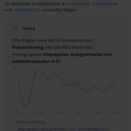
Av liknande kompetenser är
Arbetsrätt
,
Omvårdnad
och
Arbetsmiljö
mest efterfrågat.
Trend
Efterfrågan över tid för kompetensen
Rehabilitering
. Här jämfört med hela
yrkesgruppen
Naprapater, sjukgymnaster och
arbetsterapeuter m.fl.
.
Hög
Låg
2021
2022
2023
2024
2025
2026
Rehabilitering
Naprapater, sjukgymnaster och arbetsterapeuter