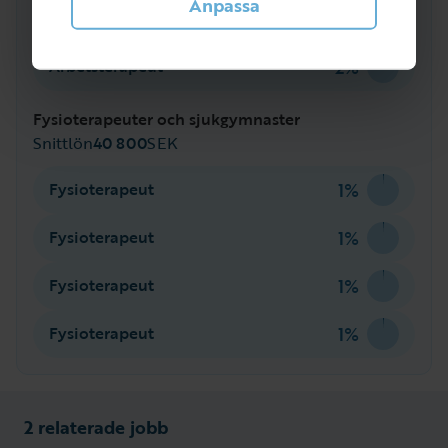
Anpassa
2%
Arbetsterapeut
2%
Arbetsterapeut
Fysioterapeuter och sjukgymnaster
Snittlön
40 800
SEK
1%
Fysioterapeut
1%
Fysioterapeut
1%
Fysioterapeut
1%
Fysioterapeut
2 relaterade jobb