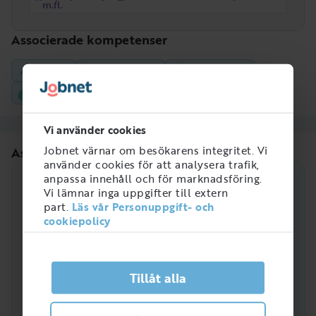
m.fl.
Associerade kompetenser
Arbetsrätt
Omvårdnad
Arbetsmiljö
Dokumentation
Vi använder cookies
Jobnet värnar om besökarens integritet. Vi
Associerade yrkesroller
använder cookies för att analysera trafik,
anpassa innehåll och för marknadsföring.
Snittlön för yrken som har den starkaste
Vi lämnar inga uppgifter till extern
kopplingen till Rehabilitering
part.
Läs vår Personuppgift- och
cookiepolicy
Koppling till
Kategori och yrkesroll
kompetens
Tillåt alla
Arbetsterapeuter
Snittlön
39 200
SEK