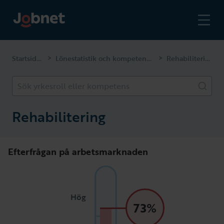
Startsidan
Lönestatistik och kompetenser
Rehabilitering
>
>
Sök yrkesroll eller kompetens
Rehabilitering
Efterfrågan på arbetsmarknaden
Hög
73%