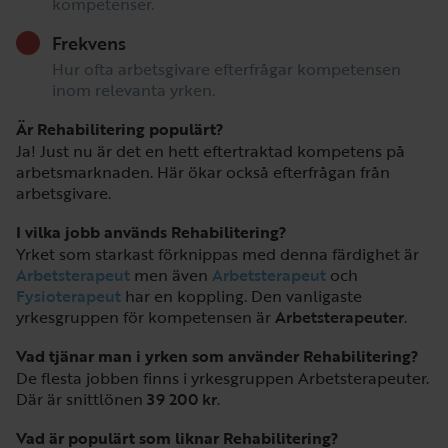
kompetenser.
Frekvens
Hur ofta arbetsgivare efterfrågar kompetensen
inom relevanta yrken.
Är Rehabilitering populärt?
Ja! Just nu är det en hett eftertraktad kompetens på
arbetsmarknaden. Här ökar också efterfrågan från
arbetsgivare.
I vilka jobb används Rehabilitering?
Yrket som starkast förknippas med denna färdighet är
Arbetsterapeut
men även
Arbetsterapeut
och
Fysioterapeut
har en koppling. Den vanligaste
yrkesgruppen för kompetensen är
Arbetsterapeuter
.
Vad tjänar man i yrken som använder Rehabilitering?
De flesta jobben finns i yrkesgruppen Arbetsterapeuter.
Där är snittlönen
39 200 kr
.
Vad är populärt som liknar Rehabilitering?