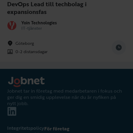
DevOps Lead till techbolag i
expansionsfas
Yoin Technologies
IT-tjänster
Göteborg
0-2 distansdagar
Jobnet tar in företag med medarbetaren i fokus och
ger dig en smidig upplevelse när du är nyfiken på
nytt jobb.
Integritetspolicy
För företag