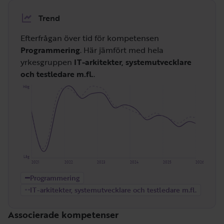
Trend
Efterfrågan över tid för kompetensen
Programmering
. Här jämfört med hela
yrkesgruppen
IT-arkitekter, systemutvecklare
och testledare m.fl.
.
Hög
Låg
2021
2022
2023
2024
2025
2026
Programmering
IT-arkitekter, systemutvecklare och testledare m.fl.
Associerade kompetenser