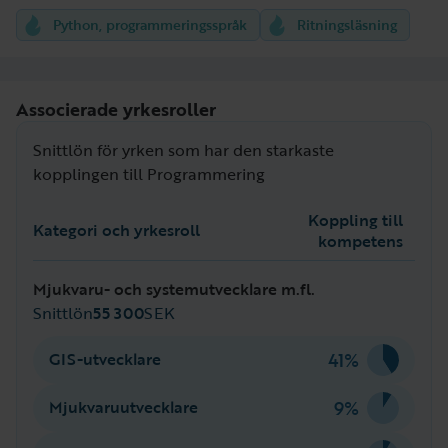
Python, programmeringsspråk
Ritningsläsning
Associerade yrkesroller
Snittlön för yrken som har den starkaste
kopplingen till Programmering
Koppling till
Kategori och yrkesroll
kompetens
Mjukvaru- och systemutvecklare m.fl.
Snittlön
55 300
SEK
41%
GIS-utvecklare
9%
Mjukvaruutvecklare