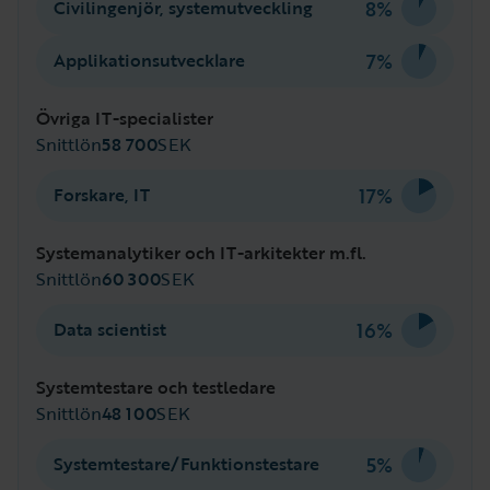
8%
Civilingenjör, systemutveckling
7%
Applikationsutvecklare
Övriga IT-specialister
Snittlön
58 700
SEK
17%
Forskare, IT
Systemanalytiker och IT-arkitekter m.fl.
Snittlön
60 300
SEK
16%
Data scientist
Systemtestare och testledare
Snittlön
48 100
SEK
5%
Systemtestare/Funktionstestare