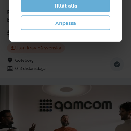
Tillåt alla
Erfaren FPGA designer till innovativt
bolag
Anpassa
Qamcom
Embedded system, mjukvara och hårdvara
Utan krav på svenska
Göteborg
0-3 distansdagar