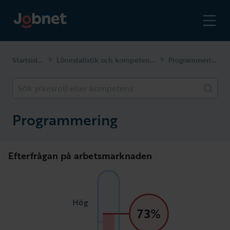
Startsidan
Lönestatistik och kompetenser
Programmering
>
>
Sök yrkesroll eller kompetens
Programmering
Efterfrågan på arbetsmarknaden
Hög
73%