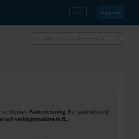
Logga in
ENG
Sök yrkesroll eller kompetens
 kompetensen
Kantpressning
. Här jämfört med
r och verktygsmakare m.fl.
.