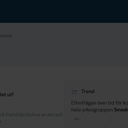
ssning
Trend
det ut?
Efterfrågan över tid för
hela yrkesgruppen
Smede
på framtida behov av aktuell
Hög
.