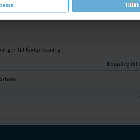
passa
Tillåt
lingen till Kantpressning
Koppling til
larbete