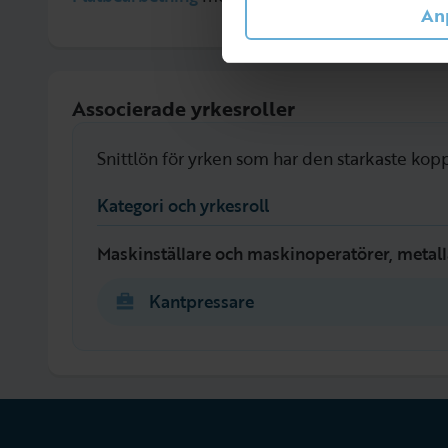
An
Associerade yrkesroller
Snittlön för yrken som har den starkaste kopp
Kategori och yrkesroll
Maskinställare och maskinoperatörer, metal
Kantpressare