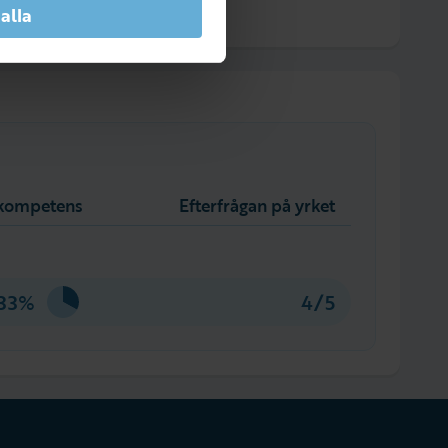
 alla
l kompetens
Efterfrågan på yrket
33%
4/5