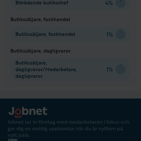
4%
Biträdande butikschef
Butikssäljare, fackhandel
1%
Butikssäljare, fackhandel
Butikssäljare, dagligvaror
Butikssäljare,
1%
dagligvaror/Medarbetare,
dagligvaror
Jobnet tar in företag med medarbetaren i fokus och
ger dig en smidig upplevelse när du är nyfiken på
nytt jobb.