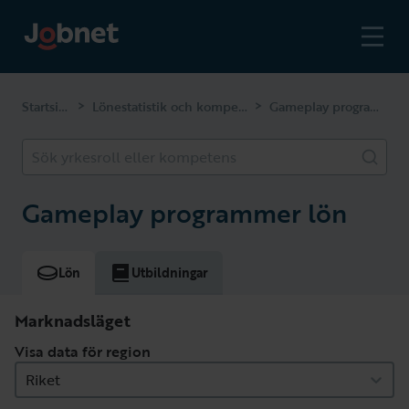
Startsidan
Lönestatistik och kompetenser
Gameplay programmer
>
>
Sök yrkesroll eller kompetens
Gameplay programmer lön
Lön
Utbildningar
Marknadsläget
Visa data för region
Riket