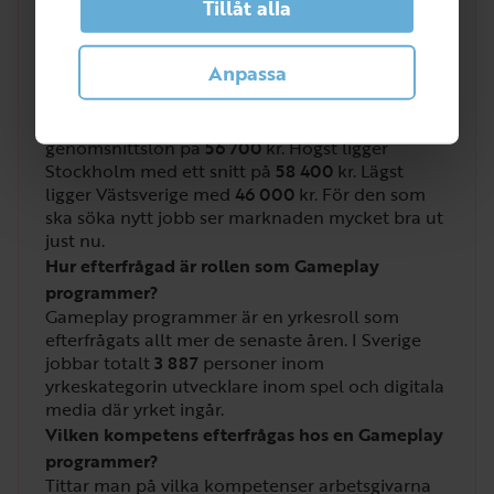
Tillåt alla
Anpassa
Vilken lön får man som Gameplay programmer?
Lönen för utvecklare inom spel och digitala
media där
gameplay programmer
ingår har en
genomsnittslön på
56 700
kr. Högst ligger
Stockholm med ett snitt på
58 400
kr. Lägst
ligger Västsverige med
46 000
kr. För den som
ska söka nytt jobb ser marknaden mycket bra ut
just nu.
Hur efterfrågad är rollen som Gameplay
programmer?
Gameplay programmer är en yrkesroll som
efterfrågats allt mer de senaste åren. I Sverige
jobbar totalt
3 887
personer inom
yrkeskategorin utvecklare inom spel och digitala
media där yrket ingår.
Vilken kompetens efterfrågas hos en Gameplay
programmer?
Tittar man på vilka kompetenser arbetsgivarna