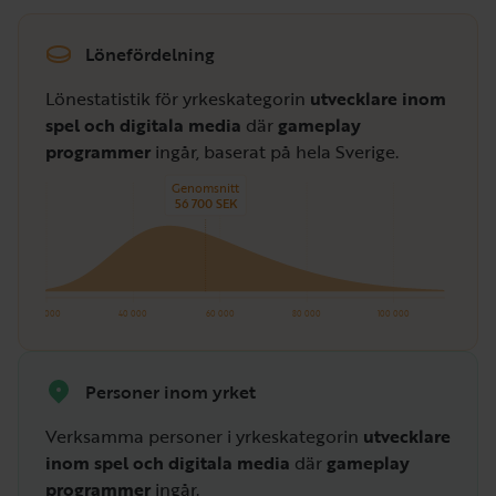
Lönefördelning
Lönestatistik för yrkeskategorin
utvecklare inom
spel och digitala media
där
gameplay
programmer
ingår, baserat på hela Sverige.
Genomsnitt
56 700 SEK
20 000
40 000
60 000
80 000
100 000
Personer inom yrket
Verksamma personer i yrkeskategorin
utvecklare
inom spel och digitala media
där
gameplay
programmer
ingår.