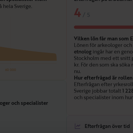
å hela Sverige.
4
/
5
Vilken lön får man som 
Lönen för arkeologer och
etnolog
ingår har en gen
Stockholm med ett snitt
kr. För den som ska söka 
60 000
nu.
Hur efterfrågad är rolle
Efterfrågan efter yrkesrol
Sverige jobbar totalt
1 22
och specialister inom hum
oger och specialister
Efterfrågan över tid