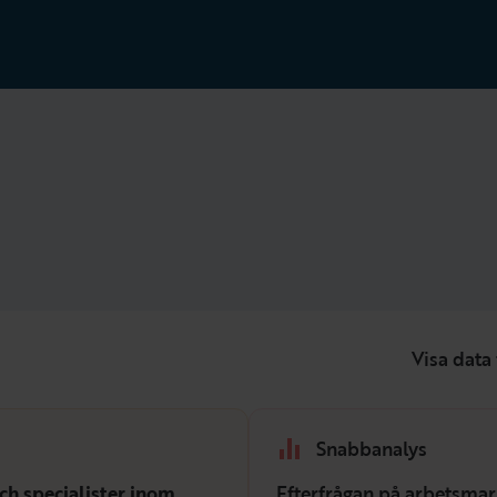
Visa data 
Snabbanalys
ch specialister inom
Efterfrågan på arbetsmar