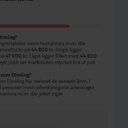
Etnolog?
 specialister inom humaniora m.m. där
omsnittslön på
44 800
kr. Högst ligger
 på
47 900
kr. Lägst ligger Riket med
44 800
nytt jobb ser marknaden mycket bra ut just
n som Etnolog?
len Etnolog har varierat de senaste åren. I
8
personer inom yrkeskategorin arkeologer
aniora m.m. där yrket ingår.