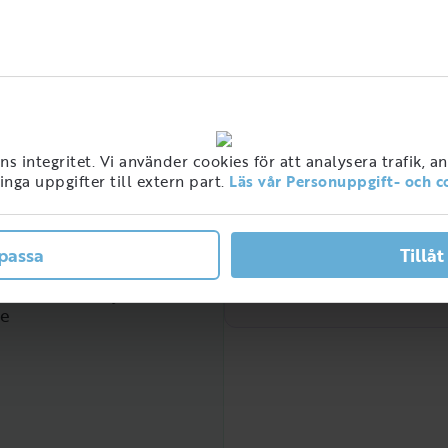
Hög
 integritet. Vi använder cookies för att analysera trafik, a
nga uppgifter till extern part.
Läs vår Personuppgift- och c
Låg
passa
Tillåt
2021
2022
Etnolog
ner med detta jobb i
ge