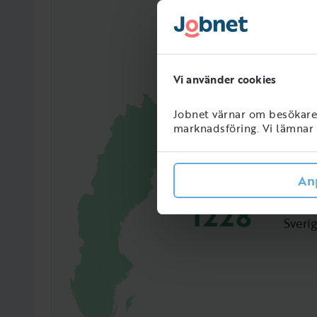
Vi använder cookies
Jobnet värnar om besökarens
marknadsföring. Vi lämnar i
An
1228
Perso
Sveri