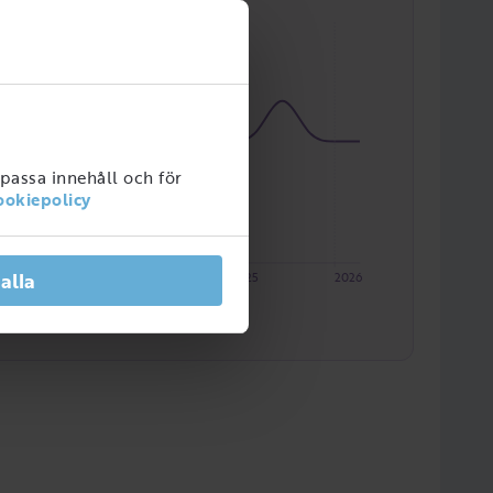
npassa innehåll och för
ookiepolicy
 alla
2023
2024
2025
2026