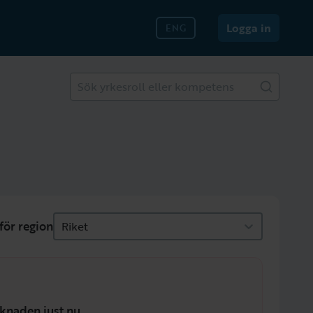
Logga in
ENG
Sök yrkesroll eller kompetens
för region
Riket
knaden just nu