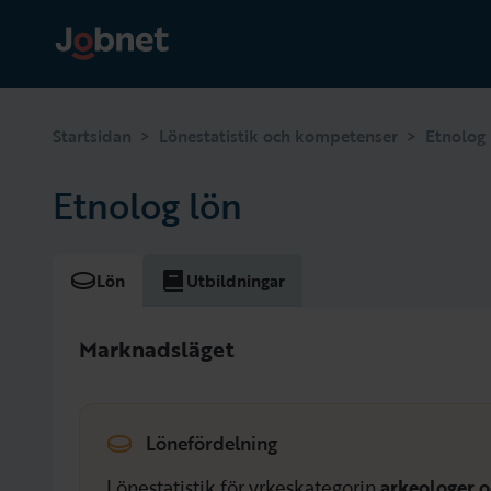
>
>
Startsidan
Lönestatistik och kompetenser
Etnolog
Etnolog lön
Lön
Utbildningar
Marknadsläget
Lönefördelning
Lönestatistik för yrkeskategorin
arkeologer o