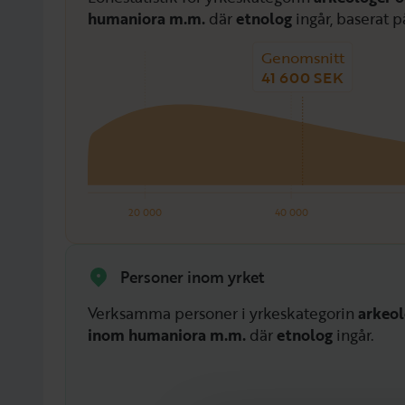
humaniora m.m.
där
etnolog
ingår, baserat p
Genomsnitt
41 600 SEK
20 000
40 000
Personer inom yrket
Verksamma personer i yrkeskategorin
arkeol
inom humaniora m.m.
där
etnolog
ingår.