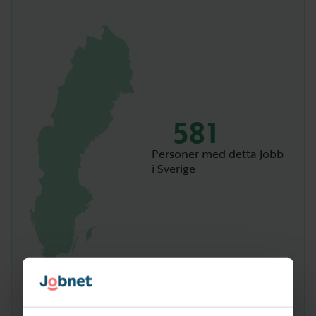
581
Personer med detta jobb
i Sverige