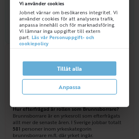
Vi använder cookies
Jobnet värnar om besökarens integritet. Vi
använder cookies för att analysera trafik,
anpassa innehåll och för marknadsföring.
Vi lämnar inga uppgifter till extern
part.
Läs vår Personuppgift- och
cookiepolicy
Snabbanalys
Efterfrågan på arbetsmarknaden just nu
Tillåt alla
4
/
5
Anpassa
Hur efterfrågad är rollen som Brunnsborrare?
Brunnsborrare är en yrkesroll som efterfrågats
allt mer de senaste åren. I Sverige jobbar totalt
581
personer inom yrkeskategorin
brunnsborrare m.fl. där yrket ingår.