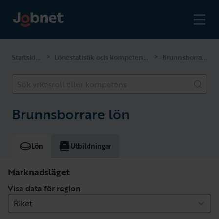
Startsidan
Lönestatistik och kompetenser
Brunnsborrare
>
>
Sök yrkesroll eller kompetens
Brunnsborrare lön
Lön
Utbildningar
Marknadsläget
Visa data för region
Riket