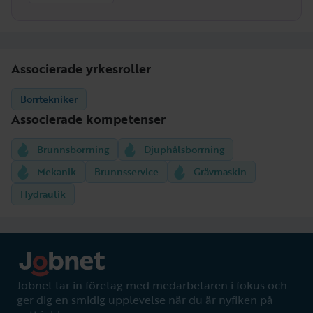
Associerade yrkesroller
Borrtekniker
Associerade kompetenser
Brunnsborrning
Djuphålsborrning
Mekanik
Brunnsservice
Grävmaskin
Hydraulik
Jobnet tar in företag med medarbetaren i fokus och
ger dig en smidig upplevelse när du är nyfiken på