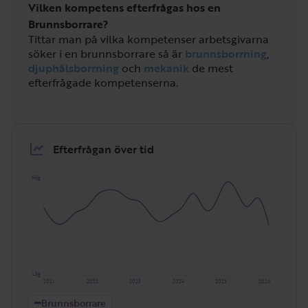
Vilken kompetens efterfrågas hos en
Brunnsborrare?
Tittar man på vilka kompetenser arbetsgivarna
söker i en brunnsborrare så är
brunnsborrning
,
djuphålsborrning
och
mekanik
de mest
efterfrågade kompetenserna.
Efterfrågan över tid
Hög
Låg
2021
2022
2023
2024
2025
2026
Brunnsborrare