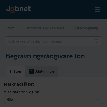
Startsidan
Lönestatistik och kompetenser
Begravningsrådgivare
>
>
Sök yrkesroll eller kompetens
Begravningsrådgivare lön
Lön
Utbildningar
Marknadsläget
Visa data för region
Riket