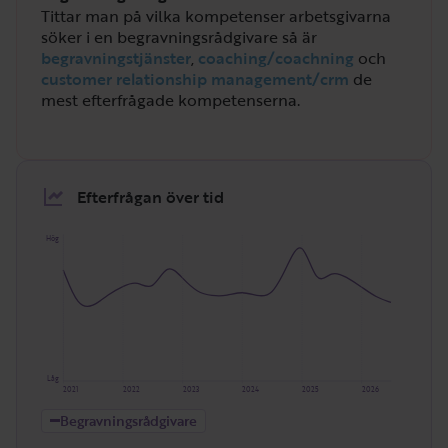
Tittar man på vilka kompetenser arbetsgivarna
söker i en begravningsrådgivare så är
begravningstjänster
,
coaching/coachning
och
customer relationship management/crm
de
mest efterfrågade kompetenserna.
Efterfrågan över tid
Hög
Låg
2021
2022
2023
2024
2025
2026
Begravningsrådgivare