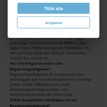
4
/
5
Tillåt alla
Anpassa
Vilken lön får man som Begravningsrådgivare?
Lönen för begravnings- och krematoriepersonal
där
begravningsrådgivare
ingår har en
genomsnittslön på
35 000
kr. Högst ligger
Sydsverige med ett snitt på
34 800
kr. Lägst
ligger Östra Mellansverige med
32 500
kr. För
den som ska söka nytt jobb ser marknaden
mycket bra ut just nu.
Hur efterfrågad är rollen som
Begravningsrådgivare?
Begravningsrådgivare är en yrkesroll som
efterfrågats allt mer de senaste åren. I Sverige
jobbar totalt
1 306
personer inom
yrkeskategorin begravnings- och
krematoriepersonal där yrket ingår.
Vilken kompetens efterfrågas hos en
Begravningsrådgivare?