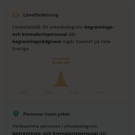
Lönefördelning
Lönestatistik för yrkeskategorin
begravnings-
och krematoriepersonal
där
begravningsrådgivare
ingår, baserat på hela
Sverige.
Genomsnitt
35 000 SEK
20 000
30 000
40 000
50 000
Personer inom yrket
Verksamma personer i yrkeskategorin
begravnings- och krematoriepersonal
där