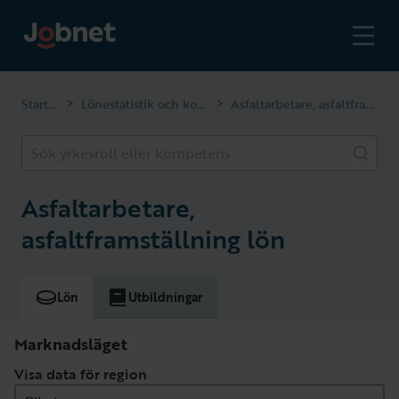
Startsidan
Lönestatistik och kompetenser
Asfaltarbetare, asfaltframställning
>
>
Sök yrkesroll eller kompetens
Asfaltarbetare,
asfaltframställning lön
Lön
Utbildningar
Marknadsläget
Visa data för region