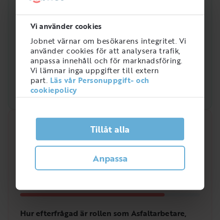
Vi använder cookies
Jobnet värnar om besökarens integritet. Vi
använder cookies för att analysera trafik,
anpassa innehåll och för marknadsföring.
Vi lämnar inga uppgifter till extern
part.
Läs vår Personuppgift- och
cookiepolicy
Snabbanalys
Tillåt alla
Efterfrågan på arbetsmarknaden just nu
Anpassa
4
/
5
Hur efterfrågad är rollen som Asfaltarbetare,