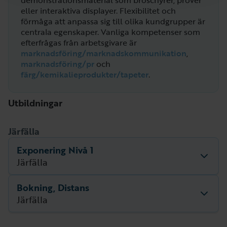
demonstrationsmaterial som broschyrer, prover
eller interaktiva displayer. Flexibilitet och
förmåga att anpassa sig till olika kundgrupper är
centrala egenskaper.
Vanliga kompetenser som
efterfrågas från arbetsgivare är
marknadsföring/marknadskommunikation
,
marknadsföring/pr
och
färg/kemikalieprodukter/tapeter
.
Utbildningar
Järfälla
Exponering Nivå 1
Järfälla
Bokning, Distans
Beskrivning
Beskrivning för utbildningen saknas.
Järfälla
Nästa startdatum
Utbildningsperiod
undefined – undefined
Beskrivning