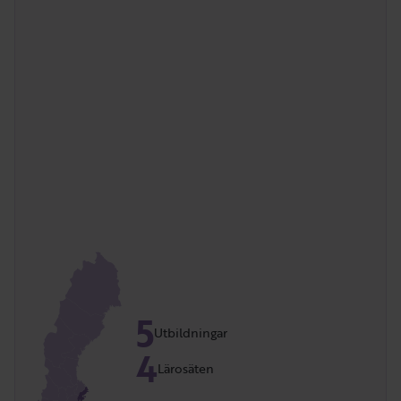
5
Utbildningar
4
Lärosäten