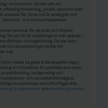
ing i en kommun. De har ofta en
offentlig förvaltning, juridik, ekonomi eller
 ansvarar för. Deras roll är strategisk och
l-, ekonomi- och verksamhetsansvar.
uner ansvarar för att leda och fördela
ng. De ser till att avdelningens mål uppnås i
riktlinjer och lagstiftning. De har även
nal och att avdelningen bidrar till
de mål.
g
hefer måste ha goda ledarskapsförmågor,
ltning och förståelse för politiska processer.
 projektledning, budgetering och
mmunikations- och samarbetsförmåga är
anliga kompetenser som efterfrågas från
lansvar
,
budgetansvar
och
utvecklingsarbete
.