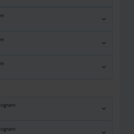
am
defined – undefined
am
defined – undefined
am
defined – undefined
defined – undefined
program
program