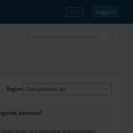
Logga in
ENG
Sök yrkesroll eller kompetens
Region
Östergötlands län
ingschef, kommun?
hefer leder och utvecklar verksamheten