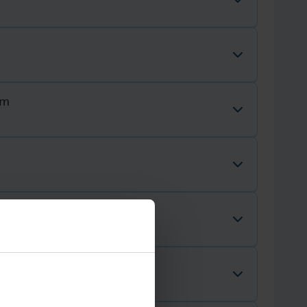
defined – undefined
am
defined – undefined
defined – undefined
am
defined – undefined
am
defined – undefined