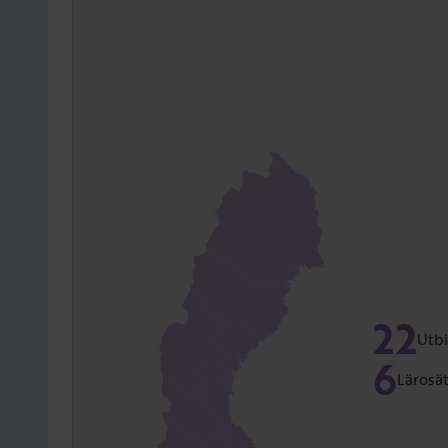
22
Utbi
6
Lärosä