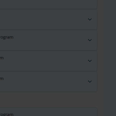
defined – undefined
defined – undefined
program
defined – undefined
am
defined – undefined
am
defined – undefined
defined – undefined
program