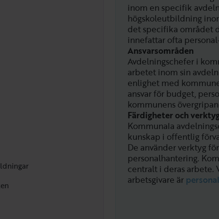
inom en specifik avdeln
högskoleutbildning inom 
det specifika området de
innefattar ofta persona
Ansvarsområden
Avdelningschefer i komm
arbetet inom sin avdelni
enlighet med kommunens 
ansvar för budget, perso
kommunens övergripan
Färdigheter och verkty
Kommunala avdelningsc
kunskap i offentlig förva
De använder verktyg för
personalhantering. Ko
ldningar
centralt i deras arbete.
V
arbetsgivare är
persona
ten