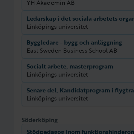
Beskrivning för utbildningen saknas.
YH Akademin AB
Ledarskap i det sociala arbetets orga
Beskrivning
Beskrivning för utbildningen saknas.
Linköpings universitet
Byggledare - bygg och anläggning
Beskrivning
Beskrivning för utbildningen saknas.
East Sweden Business School AB
Socialt arbete, masterprogram
Beskrivning
Beskrivning för utbildningen saknas.
Linköpings universitet
Beskrivning
Beskrivning för utbildningen saknas.
Linköpings universitet
Beskrivning
Söderköping
Beskrivning för utbildningen saknas.
Stödpedagog inom funktionshindero