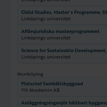
Child Studies, Master´s Programme, D
Beskrivning
Beskrivning för utbildningen saknas.
Linköpings universitet
Affärsjuridiska masterprogrammet
Beskrivning
Beskrivning för utbildningen saknas.
Linköpings universitet
Beskrivning
Beskrivning för utbildningen saknas.
Linköpings universitet
Beskrivning
Norrköping
Beskrivning för utbildningen saknas.
Platschef Samhällsbyggnad
YH Akademin AB
Anläggningsingenjör hållbart byggan
Beskrivning