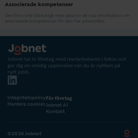
Associerade kompetenser
Det finns inte tillräckligt med data för att visa information om
associerade kompetenser för den här yrkesrollen.
Jobnet tar in företag med medarbetaren i fokus och
ger dig en smidig upplevelse när du är nyfiken på
nytt jobb.
Integritetspolicy
För företag
Hantera cookies
Jobnet AI
Kontakt
©2026 Jobnet