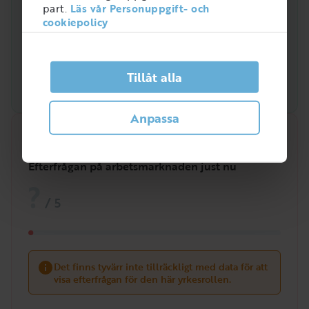
part.
Läs vår Personuppgift- och
cookiepolicy
Tillåt alla
Anpassa
Snabbanalys
Efterfrågan på arbetsmarknaden just nu
?
/
5
Det finns tyvärr inte tillräckligt med data för att
visa efterfrågan för den här yrkesrollen.