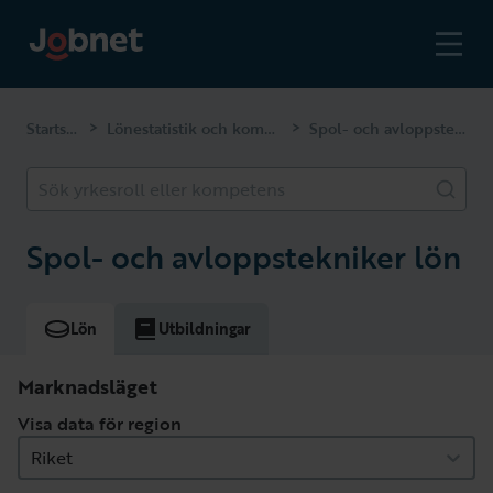
Startsidan
Lönestatistik och kompetenser
Spol- och avloppstekniker
>
>
Sök yrkesroll eller kompetens
Spol- och avloppstekniker lön
Lön
Utbildningar
Marknadsläget
Visa data för region
Riket