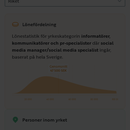
Riket
Lönefördelning
Lönestatistik för yrkeskategorin
informatörer,
kommunikatörer och pr-specialister
där
social
media manager/social media specialist
ingår,
baserat på hela Sverige.
Genomsnitt
47 500 SEK
20 000
40 000
60 000
80 000
100 000
Personer inom yrket