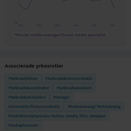
Låg
2021
2022
2023
2024
2025
2026
Social media manager/Social media specialist
Associerade yrkesroller
Marknadsförare
Marknadskommunikatör
Marknadskoordinator
Marknadsassistent
Marknadsanalytiker
Manager
Informatör/Kommunikatör
Webbansvarig/Webbstrateg
Produktionsplanerare: kultur, media, film, dataspel
Mediaplanerare