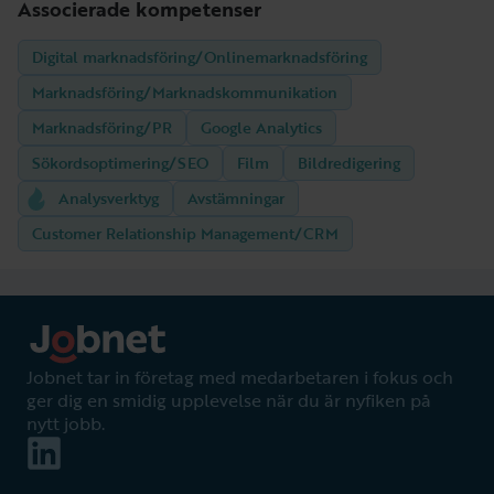
Associerade kompetenser
Digital marknadsföring/Onlinemarknadsföring
Marknadsföring/Marknadskommunikation
Marknadsföring/PR
Google Analytics
Sökordsoptimering/SEO
Film
Bildredigering
Analysverktyg
Avstämningar
Customer Relationship Management/CRM
Jobnet tar in företag med medarbetaren i fokus och
ger dig en smidig upplevelse när du är nyfiken på
nytt jobb.