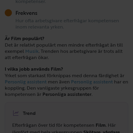
kompetenser.
Frekvens
Hur ofta arbetsgivare efterfrågar kompetensen
inom relevanta yrken.
Är Film populärt?
Det är relativt populärt men mindre efterfrågat än till
exempel
Musik
. Trenden hos arbetsgivare är trots allt
att efterfrågan ökar.
I vilka jobb används Film?
Yrket som starkast förknippas med denna färdighet är
Personlig assistent
men även
Personlig assistent
har en
koppling. Den vanligaste yrkesgruppen för
kompetensen är
Personliga assistenter
.
Trend
Efterfrågan över tid för kompetensen
Film
. Här
jämfört med hela yrkesgruppen
Skötare, vårdare