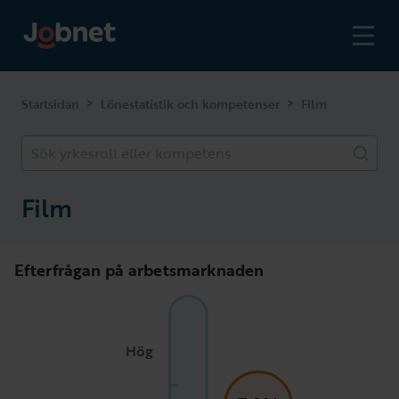
>
>
Startsidan
Lönestatistik och kompetenser
Film
Sök yrkesroll eller kompetens
Film
Efterfrågan på arbetsmarknaden
Hög