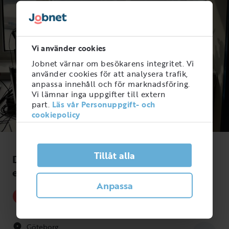
Vi använder cookies
Jobnet värnar om besökarens integritet. Vi
använder cookies för att analysera trafik,
anpassa innehåll och för marknadsföring.
Vi lämnar inga uppgifter till extern
part.
Läs vår Personuppgift- och
cookiepolicy
Tillåt alla
Development Lead till techbolag i
expansionsfas
Anpassa
Yoin Technologies
IT-tjänster
Göteborg