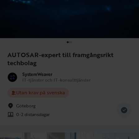
AUTOSAR-expert till framgångsrikt
techbolag
SystemWeaver
IT-tjänster och IT-konsulttjänster
Utan krav på svenska
Göteborg
0-2 distansdagar