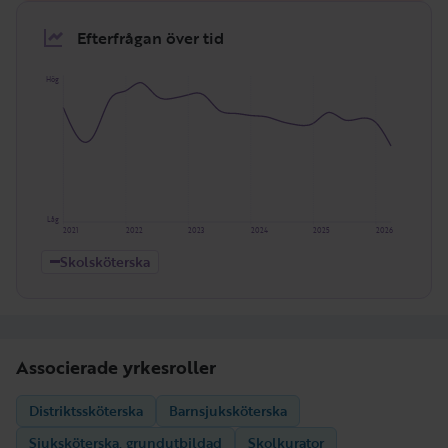
Efterfrågan över tid
Hög
Låg
2021
2022
2023
2024
2025
2026
Skolsköterska
Associerade yrkesroller
Distriktssköterska
Barnsjuksköterska
Sjuksköterska, grundutbildad
Skolkurator