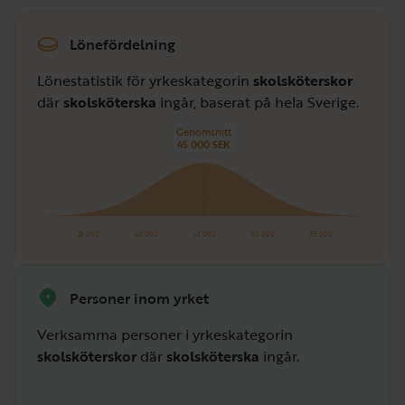
Lönefördelning
Lönestatistik för yrkeskategorin
skolsköterskor
där
skolsköterska
ingår, baserat på hela Sverige.
Genomsnitt
45 000 SEK
35 000
40 000
45 000
50 000
55 000
Personer inom yrket
Verksamma personer i yrkeskategorin
skolsköterskor
där
skolsköterska
ingår.