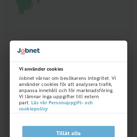
Vi använder cookies
Jobnet värnar om besökarens integritet. Vi
använder cookies för att analysera trafik,
anpassa innehåll och för marknadsföring.
Snabbanalys
Vi lämnar inga uppgifter till extern
part.
Läs vår Personuppgift- och
Efterfrågan på arbetsmarknaden just nu
cookiepolicy
4
/
5
Tillåt alla