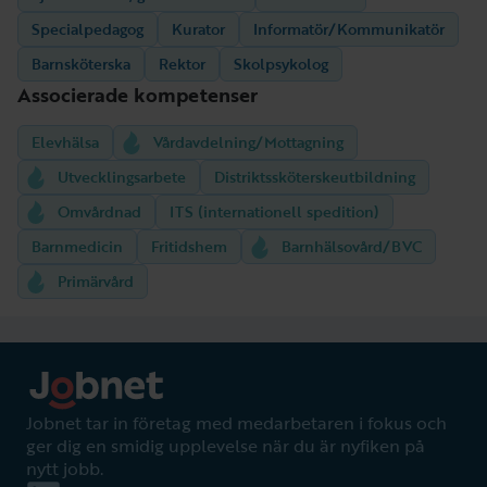
Specialpedagog
Kurator
Informatör/Kommunikatör
Barnsköterska
Rektor
Skolpsykolog
Associerade kompetenser
Elevhälsa
Vårdavdelning/Mottagning
Utvecklingsarbete
Distriktssköterskeutbildning
Omvårdnad
ITS (internationell spedition)
Barnmedicin
Fritidshem
Barnhälsovård/BVC
Primärvård
Jobnet tar in företag med medarbetaren i fokus och
ger dig en smidig upplevelse när du är nyfiken på
nytt jobb.