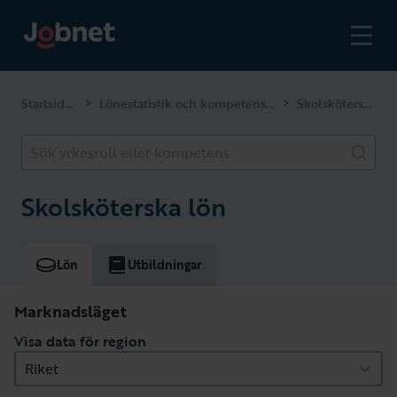
Startsidan
Lönestatistik och kompetenser
Skolsköterska
>
>
Sök yrkesroll eller kompetens
Skolsköterska lön
Lön
Utbildningar
Marknadsläget
Visa data för region
Riket