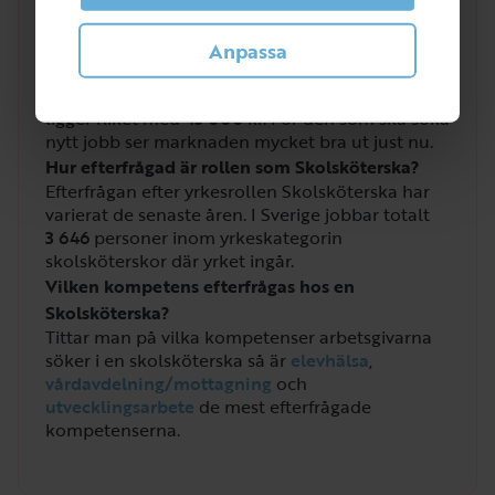
Vilken lön får man som Skolsköterska?
Lönen för skolsköterskor där
skolsköterska
ingår
Anpassa
har en genomsnittslön på
45 000
kr. Högst ligger
Stockholm med ett snitt på
47 200
kr. Lägst
ligger Riket med
45 000
kr. För den som ska söka
nytt jobb ser marknaden mycket bra ut just nu.
Hur efterfrågad är rollen som Skolsköterska?
Efterfrågan efter yrkesrollen Skolsköterska har
varierat de senaste åren. I Sverige jobbar totalt
3 646
personer inom yrkeskategorin
skolsköterskor där yrket ingår.
Vilken kompetens efterfrågas hos en
Skolsköterska?
Tittar man på vilka kompetenser arbetsgivarna
söker i en skolsköterska så är
elevhälsa
,
vårdavdelning/mottagning
och
utvecklingsarbete
de mest efterfrågade
kompetenserna.