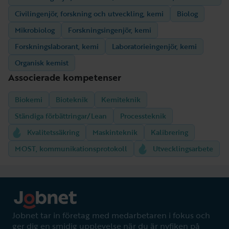
Civilingenjör, forskning och utveckling, kemi
Biolog
Mikrobiolog
Forskningsingenjör, kemi
Forskningslaborant, kemi
Laboratorieingenjör, kemi
Organisk kemist
Associerade kompetenser
Biokemi
Bioteknik
Kemiteknik
Ständiga förbättringar/Lean
Processteknik
Kvalitetssäkring
Maskinteknik
Kalibrering
MOST, kommunikationsprotokoll
Utvecklingsarbete
Jobnet tar in företag med medarbetaren i fokus och
ger dig en smidig upplevelse när du är nyfiken på