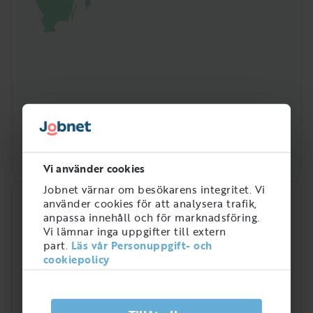
Vi använder cookies
Jobnet värnar om besökarens integritet. Vi
använder cookies för att analysera trafik,
Snabbanalys
anpassa innehåll och för marknadsföring.
Vi lämnar inga uppgifter till extern
Efterfrågan på arbetsmarknaden just nu
part.
Läs vår Personuppgift- och
4
cookiepolicy
/
5