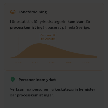
Lönefördelning
Lönestatistik för yrkeskategorin
kemister
där
processkemist
ingår, baserat på hela Sverige.
Genomsnitt
55 000 SEK
20 000
40 000
60 000
80 000
100 000
Personer inom yrket
Verksamma personer i yrkeskategorin
kemister
där
processkemist
ingår.