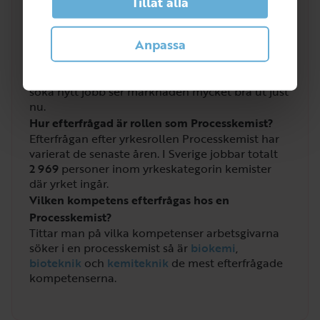
Tillåt alla
Vilken lön får man som Processkemist?
Lönen för kemister där
processkemist
ingår har
Anpassa
en genomsnittslön på
55 000
kr. Högst ligger
Västsverige med ett snitt på
61 800
kr. Lägst
ligger Sydsverige med
49 200
kr. För den som ska
söka nytt jobb ser marknaden mycket bra ut just
nu.
Hur efterfrågad är rollen som Processkemist?
Efterfrågan efter yrkesrollen Processkemist har
varierat de senaste åren. I Sverige jobbar totalt
2 969
personer inom yrkeskategorin kemister
där yrket ingår.
Vilken kompetens efterfrågas hos en
Processkemist?
Tittar man på vilka kompetenser arbetsgivarna
söker i en processkemist så är
biokemi
,
bioteknik
och
kemiteknik
de mest efterfrågade
kompetenserna.