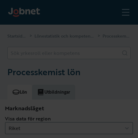
Startsidan
Lönestatistik och kompetenser
Processkemist
>
>
Sök yrkesroll eller kompetens
Processkemist lön
Lön
Utbildningar
Marknadsläget
Visa data för region
Riket