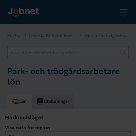
Startsidan
Lönestatistik och kompetenser
Park- och trädgårdsarbetare
>
>
Sök yrkesroll eller kompetens
Park- och trädgårdsarbetare
lön
Lön
Utbildningar
Marknadsläget
Visa data för region