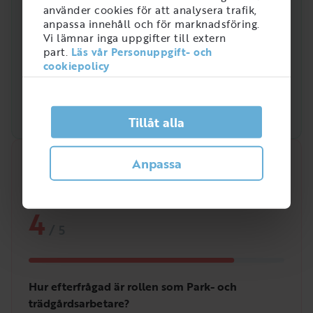
använder cookies för att analysera trafik,
anpassa innehåll och för marknadsföring.
Vi lämnar inga uppgifter till extern
part.
Läs vår Personuppgift- och
cookiepolicy
Tillåt alla
Anpassa
Snabbanalys
Efterfrågan på arbetsmarknaden just nu
4
/
5
Hur efterfrågad är rollen som Park- och
trädgårdsarbetare?