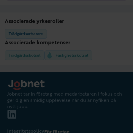
Associerade yrkesroller
Trädgårdsarbetare
Associerade kompetenser
Trädgårdsskötsel
Fastighetsskötsel
Jobnet tar in företag med medarbetaren i fokus och
ger dig en smidig upplevelse när du är nyfiken på
nytt jobb.
Integritetspolicy
För företag