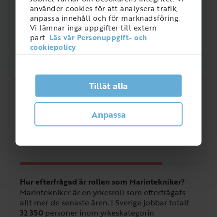
använder cookies för att analysera trafik,
anpassa innehåll och för marknadsföring.
Vi lämnar inga uppgifter till extern
part.
Läs vår Personuppgift- och
cookiepolicy
Tillåt alla
Snabbanalys
Anpassa
Efterfrågan på arbetsmarknaden just nu
4
/
5
Hur efterfrågad är rollen som Marintekniker?
Marintekniker är en yrkesroll som efterfrågats
allt mer de senaste åren. I Sverige jobbar totalt
32 350
personer inom yrkeskategorin