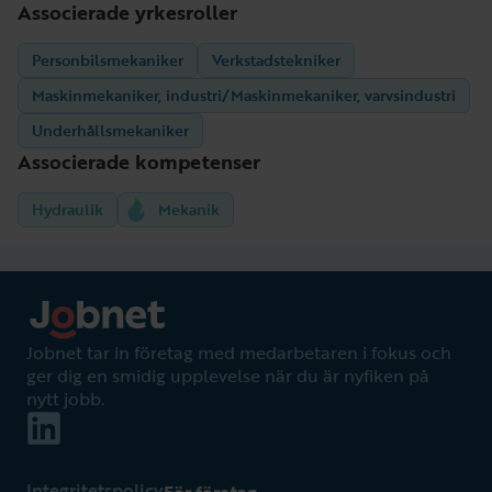
Associerade yrkesroller
Personbilsmekaniker
Verkstadstekniker
Maskinmekaniker, industri/Maskinmekaniker, varvsindustri
Underhållsmekaniker
Associerade kompetenser
Hydraulik
Mekanik
Jobnet tar in företag med medarbetaren i fokus och
ger dig en smidig upplevelse när du är nyfiken på
nytt jobb.
Integritetspolicy
För företag