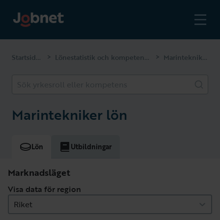
Startsidan
Lönestatistik och kompetenser
Marintekniker
>
>
Sök yrkesroll eller kompetens
Marintekniker lön
Lön
Utbildningar
Marknadsläget
Visa data för region
Riket