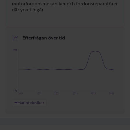
motorfordonsmekaniker och fordonsreparatörer
där yrket ingår.
Efterfrågan över tid
Hög
Låg
2021
2022
2023
2024
2025
2026
Marintekniker