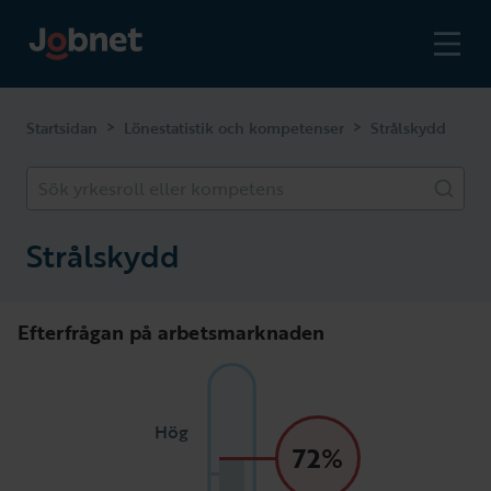
>
>
Startsidan
Lönestatistik och kompetenser
Strålskydd
Sök yrkesroll eller kompetens
Strålskydd
Efterfrågan på arbetsmarknaden
Hög
72%