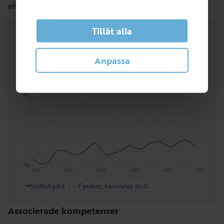
efterfrågat.
Tillåt alla
Trend
Efterfrågan över tid för kompetensen
Strålskydd
.
Anpassa
Här jämfört med hela yrkesgruppen
Fysiker,
kemister m.fl.
.
Hög
Låg
2021
2022
2023
2024
2025
2026
Strålskydd
Fysiker, kemister m.fl.
Associerade kompetenser