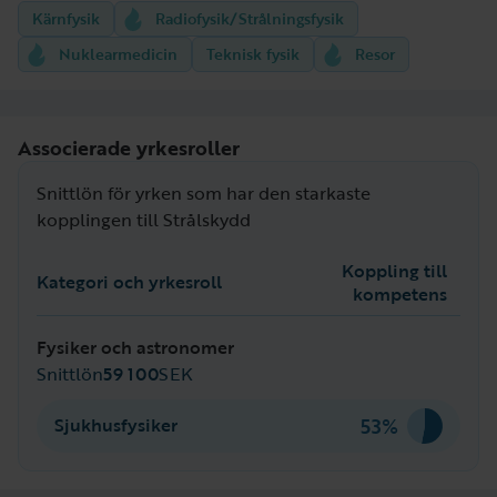
Kärnfysik
Radiofysik/Strålningsfysik
Nuklearmedicin
Teknisk fysik
Resor
Associerade yrkesroller
Snittlön för yrken som har den starkaste
kopplingen till Strålskydd
Koppling till
Kategori och yrkesroll
kompetens
Fysiker och astronomer
Snittlön
59 100
SEK
53%
Sjukhusfysiker