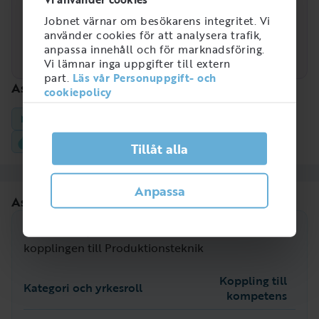
Jobnet värnar om besökarens integritet. Vi
Låg
2021
2022
2023
2024
2025
2026
använder cookies för att analysera trafik,
anpassa innehåll och för marknadsföring.
Produktionsteknik
Ingenjörer och tekniker
Vi lämnar inga uppgifter till extern
part.
Läs vår Personuppgift- och
Associerade kompetenser
cookiepolicy
Maskinteknik
Ständiga förbättringar/Lean
Ritningsläsning
Mekanik
Tillåt alla
Anpassa
Associerade yrkesroller
Snittlön för yrken som har den starkaste
kopplingen till Produktionsteknik
Koppling till
Kategori och yrkesroll
kompetens