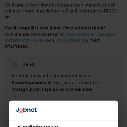
De flesta jobben finns i yrkesgruppen Ingenjörer och
tekniker inom maskinteknik. Där är snittlönen
45 200
kr
.
Vad är populärt som liknar Produktionsteknik?
Av liknande kompetenser är
Maskinteknik
,
Ständiga
förbättringar/Lean
och
Ritningsläsning
mest
efterfrågat.
Trend
Efterfrågan över tid för kompetensen
Produktionsteknik
. Här jämfört med hela
yrkesgruppen
Ingenjörer och tekniker
.
Hög
Vi använder cookies