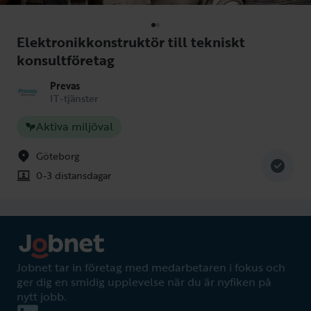
Elektronikkonstruktör till tekniskt
konsultföretag
Prevas
IT-tjänster
Aktiva miljöval
Göteborg
0-3 distansdagar
Jobnet tar in företag med medarbetaren i fokus och
ger dig en smidig upplevelse när du är nyfiken på
nytt jobb.