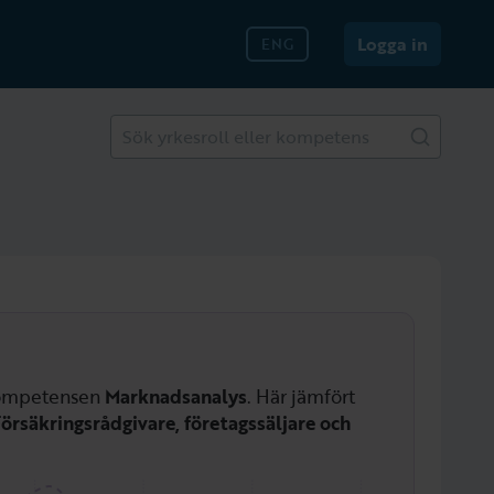
Logga in
ENG
Sök yrkesroll eller kompetens
 kompetensen
Marknadsanalys
. Här jämfört
örsäkringsrådgivare, företagssäljare och