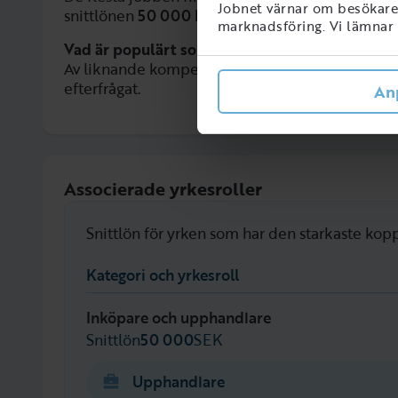
Jobnet värnar om besökarens
snittlönen
50 000 kr
.
marknadsföring. Vi lämnar i
Vad är populärt som liknar Marknadsanalys?
Av liknande kompetenser är
Affärsutveckling
,
U
efterfrågat.
An
Associerade yrkesroller
Snittlön för yrken som har den starkaste kop
Kategori och yrkesroll
Inköpare och upphandlare
Snittlön
50 000
SEK
Upphandlare