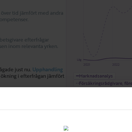
 över tid jämfört med andra
kompetenser.
betsgivare efterfrågar
en inom relevanta yrken.
Låg
2021
2022
ågade just nu.
Upphandling
 ökning i efterfrågan jämfört
Marknadsanalys
Försäkringsrådgivare, före
Associerade kompetens
het är
Upphandlare
men
yrkesgruppen för
Affärsutveckling
Upphandl
sanalys?
 och upphandlare. Där är