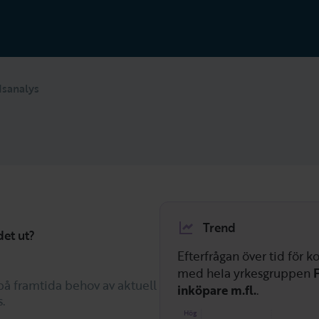
sanalys
Trend
det ut?
Efterfrågan över tid för
med hela yrkesgruppen
F
på framtida behov av aktuell
inköpare m.fl.
.
.
Hög