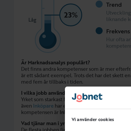
Trend
Utveckling
23%
liknande 
Låg
Frekvens
Hur ofta ar
kompetens
Är Marknadsanalys populärt?
Det finns andra kompetenser som är mer efterfr
är ett sådant exempel. Trots det har det skett en
med fem år tillbaks i tiden.
I vilka jobb används Marknadsanalys?
Yrket som starkast förknippas med denna färdig
även
Inköpare
har en koppling. Den vanligaste 
kompetensen är
Inköpare och upphandlare
.
Vi använder cookies
Vad tjänar man i yrken som använder Marknad
De flesta jobben finns i yrkesgruppen Inköpare