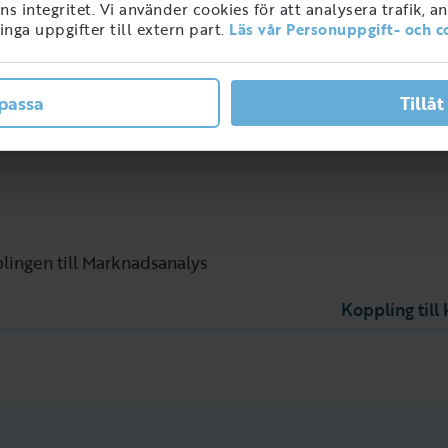
 integritet. Vi använder cookies för att analysera trafik, a
nga uppgifter till extern part.
Läs vår Personuppgift- och c
pphandling
och
Juridik
mest
passa
Tillåt
plingen till Marknadsanalys
Koppling til