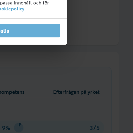
npassa innehåll och för
ookiepolicy
 alla
l kompetens
Efterfrågan på yrket
9%
3/5