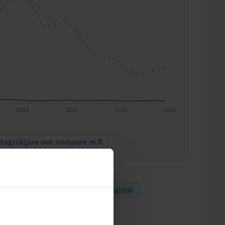
2023
2024
2025
2026
tagssäljare och inköpare m.fl.
er
ing
Juridik
Ekonomi
Logistik