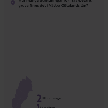
Hur många utbildningar för Träarbetare,
gruva finns det i Västra Götalands län?
2
Utbildningar
1
Lärosäten