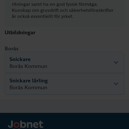
ritningar samt ha en god fysisk förmåga.
Kunskap om gruvdrift och säkerhetsföreskrifter
är också essentiellt för yrket.
Utbildningar
Borås
Snickare
Borås Kommun
Snickare lärling
Beskrivning
Beskrivning för utbildningen saknas.
Borås Kommun
Nästa startdatum
Utbildningsperiod
undefined – undefined
Beskrivning
Beskrivning för utbildningen saknas.
Nästa startdatum
Utbildningsperiod
undefined – undefined