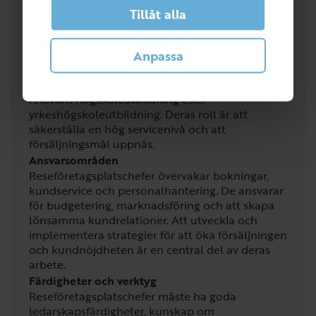
Tillåt alla
Om rollen
Reseföretagsplatschefer ansvarar för den dagliga
Anpassa
driften av en resebyrå eller ett reseföretags
kontor. De har ofta en bakgrund inom turism
eller hotell- och restaurangbranschen, med
relevant högskoleutbildning eller
yrkeshögskoleutbildning. Deras roll är att
säkerställa en hög servicenivå och att
försäljningsmål uppnås.
Ansvarsområden
Reseföretagsplatschefer övervakar bokningar,
kundservice och personalhantering. De ansvarar
för budgetering, marknadsföring och att skapa
lönsamma kundrelationer. Att utveckla och
implementera strategier för att öka försäljningen
och kundnöjdheten är en central del av deras
arbete.
Färdigheter och verktyg
Reseföretagsplatschefer måste ha goda
ledarskapsfärdigheter, kunskap om