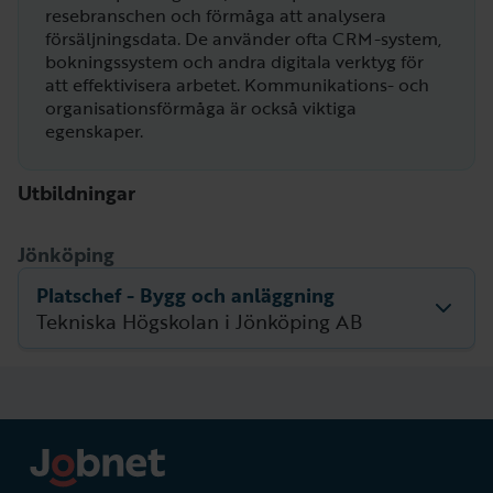
resebranschen och förmåga att analysera
försäljningsdata. De använder ofta CRM-system,
bokningssystem och andra digitala verktyg för
att effektivisera arbetet. Kommunikations- och
organisationsförmåga är också viktiga
egenskaper.
Utbildningar
Jönköping
Platschef - Bygg och anläggning
Tekniska Högskolan i Jönköping AB
Beskrivning
Beskrivning för utbildningen saknas.
Nästa startdatum
Utbildningsperiod
undefined – undefined