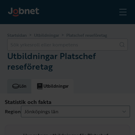
>
>
Startsidan
Utbildningar
Platschef reseföretag
Sök yrkesroll eller kompetens
Utbildningar Platschef
reseföretag
Lön
Utbildningar
Statistik och fakta
Region
Jönköpings län