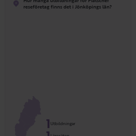
Hur många utbildningar för Platschef
reseföretag finns det i Jönköpings län?
1
Utbildningar
1
Lärosäten