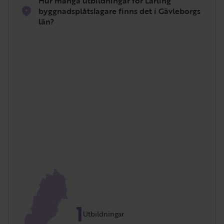
Hur många utbildningar för Lärling
byggnadsplåtslagare finns det i Gävleborgs
län?
1
Utbildningar