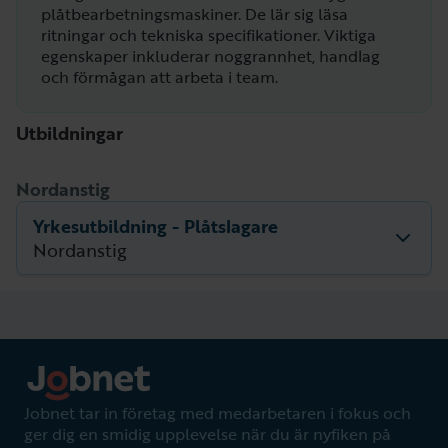
plåtbearbetningsmaskiner. De lär sig läsa
ritningar och tekniska specifikationer. Viktiga
egenskaper inkluderar noggrannhet, handlag
och förmågan att arbeta i team.
Utbildningar
Nordanstig
Yrkesutbildning - Plåtslagare
Nordanstig
Beskrivning
Beskrivning för utbildningen saknas.
Nästa startdatum
Utbildningsperiod
undefined – undefined
Jobnet tar in företag med medarbetaren i fokus och
ger dig en smidig upplevelse när du är nyfiken på