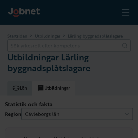
>
>
Startsidan
Utbildningar
Lärling byggnadsplåtslagare
Sök yrkesroll eller kompetens
Utbildningar Lärling
byggnadsplåtslagare
Lön
Utbildningar
Statistik och fakta
Region
Gävleborgs län