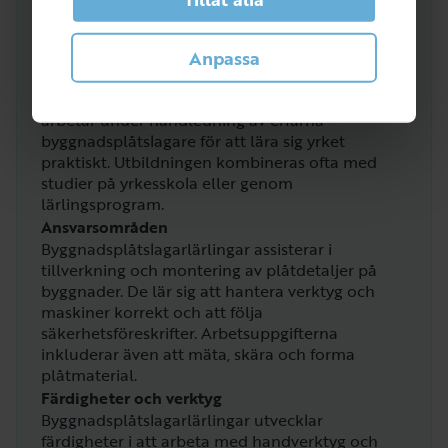
Vad gör en Lärling byggnadsplåtslagare?
Om rollen
Anpassa
Byggnadsplåtslagarlärlingar är under utbildning
för att bli fullfjädrade byggnadsplåtslagare. De
arbetar under handledning av erfarna
byggnadsplåtslagare för att lära sig yrket
praktiskt. Utbildningen kombineras ofta med
studier på yrkesskola eller genom
lärlingsprogram.
Ansvarsområden
Byggnadsplåtslagarlärlingar assisterar i
tillverkning och montering av plåtdetaljer på
byggnader. De lär sig att hantera verktyg och
maskiner korrekt och att följa
säkerhetsföreskrifter. Arbetsuppgifterna
inkluderar även att mäta, skära och forma
plåtmaterial.
Färdigheter och verktyg
Byggnadsplåtslagarlärlingar utvecklar
färdigheter i att arbeta med handverktyg och