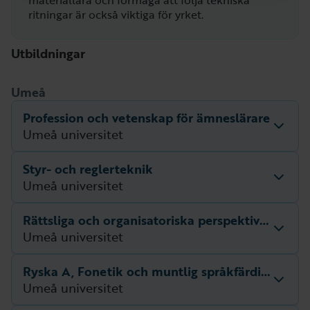
materiallära och förmåga att följa tekniska
ritningar är också viktiga för yrket.
Utbildningar
Umeå
Profession och vetenskap för ämneslärare
Umeå universitet
Styr- och reglerteknik
Beskrivning
Beskrivning för utbildningen saknas.
Umeå universitet
Nästa startdatum
Utbildningsperiod
undefined – undefined
Rättsliga och organisatoriska perspektiv på läraryrket
Beskrivning
Beskrivning för utbildningen saknas.
Umeå universitet
Nästa startdatum
Utbildningsperiod
undefined – undefined
Ryska A, Fonetik och muntlig språkfärdighet
Beskrivning
Beskrivning för utbildningen saknas.
Umeå universitet
Nästa startdatum