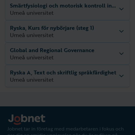
Utbildningsperiod
undefined – undefined
Smärtfysiologi och motorisk kontroll inom muskuloskeletal rehabilitering
Beskrivning
Beskrivning för utbildningen saknas.
Umeå universitet
Nästa startdatum
Utbildningsperiod
undefined – undefined
Ryska, Kurs för nybörjare (steg 1)
Beskrivning
Beskrivning för utbildningen saknas.
Umeå universitet
Nästa startdatum
Utbildningsperiod
undefined – undefined
Global and Regional Governance
Beskrivning
Beskrivning för utbildningen saknas.
Umeå universitet
Nästa startdatum
Utbildningsperiod
undefined – undefined
Ryska A, Text och skriftlig språkfärdighet
Beskrivning
Beskrivning för utbildningen saknas.
Umeå universitet
Nästa startdatum
Utbildningsperiod
undefined – undefined
Beskrivning
Beskrivning för utbildningen saknas.
Nästa startdatum
Utbildningsperiod
undefined – undefined
Jobnet tar in företag med medarbetaren i fokus och