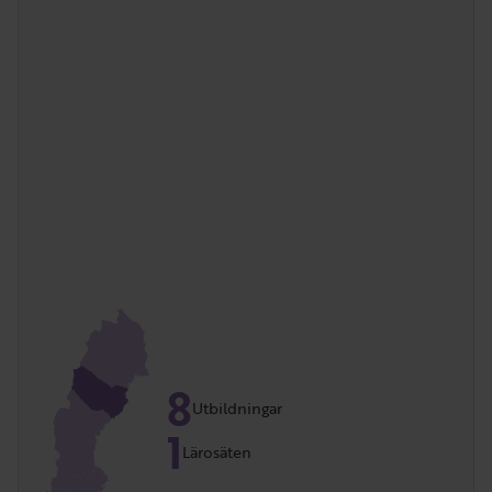
8
Utbildningar
1
Lärosäten