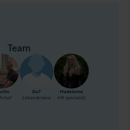
Team
rtin
Du?
Madeleine
ftchef
Lokalvårdare
HR specialist