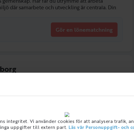
ts gemenskap. Här får du utrymme att arbeta
miljö där samarbete och utveckling är centrala. Din
Gör en lönematchning
eborg
 integritet. Vi använder cookies för att analysera trafik, a
nga uppgifter till extern part.
Läs vår Personuppgift- och c