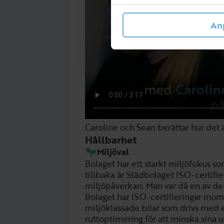
An
Caroline och Sean berättar hur det 
Hållbarhet
Miljöval
Bolaget har ett starkt miljöfokus 
tillbaka är Städbolaget ISO-certifie
miljöpåverkan. Man var då en av de 
Bolaget har ISO-certifieringar inom
miljöklassade bilar som drivs med 
ruttoptimering för att minska sina 