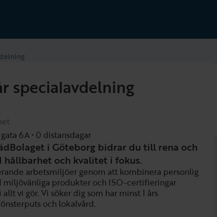
vdelning
år specialavdelning
het
 gata 6A • 0 distansdagar
dBolaget i Göteborg bidrar du till rena och
ållbarhet och kvalitet i fokus.
rerande arbetsmiljöer genom att kombinera personlig
 miljövänliga produkter och ISO-certifieringar
 allt vi gör. Vi söker dig som har minst 1 års
fönsterputs och lokalvård.