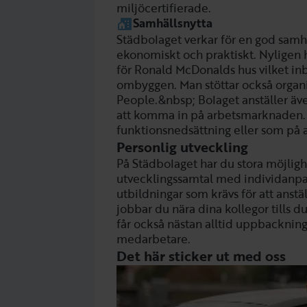
miljöcertifierade.
Samhällsnytta
Städbolaget verkar för en god samhä
ekonomiskt och praktiskt. Nyligen 
för Ronald McDonalds hus vilket inbr
ombyggen. Man stöttar också organ
People.&nbsp; Bolaget anställer äv
att komma in på arbetsmarknaden.
funktionsnedsättning eller som på an
Personlig utveckling
På Städbolaget har du stora möjligh
utvecklingssamtal med individanpa
utbildningar som krävs för att anst
jobbar du nära dina kollegor tills d
får också nästan alltid uppbackning
medarbetare.
Det här sticker ut med oss