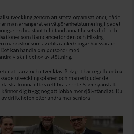
llsutveckling genom att stötta organisationer, både
har man arrangerat en välgörenhetsturnering i padel
ingar en bra slant till bland annat husets drift och
isationer som Barncancerfonden och Missing
en människor som av olika anledningar har svårare
 Det kan handla om personer med
dra vis är i behov av stöttning.
eter att växa och utvecklas. Bolaget har regelbundna
ssade utvecklingsplaner, och man erbjuder de
ällda ska kunna utföra ett bra arbete.Som nyanställd
u känner dig trygg nog att jobba mer självständigt. Du
 av driftchefen eller andra mer seniora