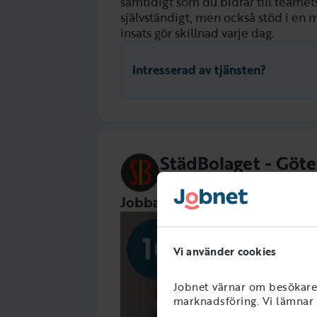
samtidigt som du bidrar till teame
självständigt, men också stöd i en 
insats gör skillnad varje dag.
Intresserad av tjänsten?
StädBolaget - Göt
stadbolaget.net/
Jobba på StädBolaget
Vi använder cookies
Jobnet värnar om besökarens
marknadsföring. Vi lämnar i