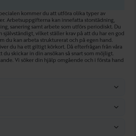
ecialen kommer du att utföra olika typer av
r. Arbetsuppgifterna kan innefatta storstädning,
ning, sanering samt arbete som utförs periodiskt. Du
jälvständigt, vilket ställer krav på att du har en god
m du kan arbeta strukturerat och på egen hand.
över du ha ett giltigt körkort. Då efterfrågan från våra
t du skickar in din ansökan så snart som möjligt.
öpande. Vi söker din hjälp omgående och i första hand
. Sjukvårdsförsäkring ingår samt
med närliggande vårdcentral.
or.