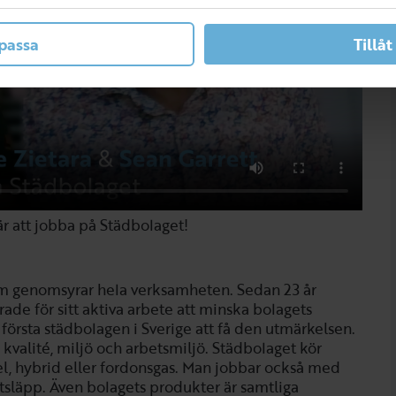
passa
Tillåt
är att jobba på Städbolaget!
som genomsyrar hela verksamheten. Sedan 23 år
rade för sitt aktiva arbete att minska bolagets
första städbolagen i Sverige att få den utmärkelsen.
 kvalité, miljö och arbetsmiljö. Städbolaget kör
el, hybrid eller fordonsgas. Man jobbar också med
utsläpp. Även bolagets produkter är samtliga