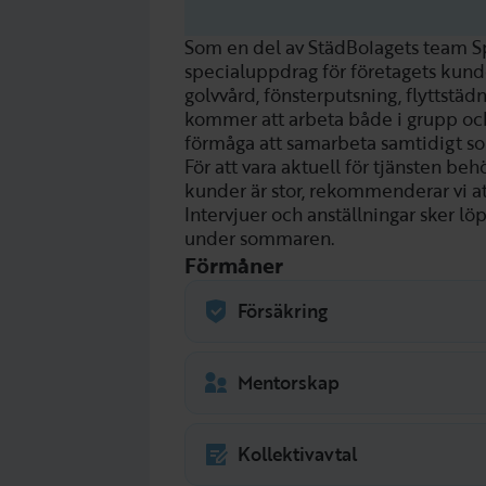
Som en del av StädBolagets team Sp
specialuppdrag för företagets kunde
golvvård, fönsterputsning, flyttstäd
kommer att arbeta både i grupp och s
förmåga att samarbeta samtidigt so
För att vara aktuell för tjänsten beh
kunder är stor, rekommenderar vi at
Intervjuer och anställningar sker l
under sommaren.
Förmåner
Försäkring
Följer Almegas kollektivavtal
företagshälsovård och avtal 
Mentorskap
Nyanställda tilldelas en ment
Kollektivavtal