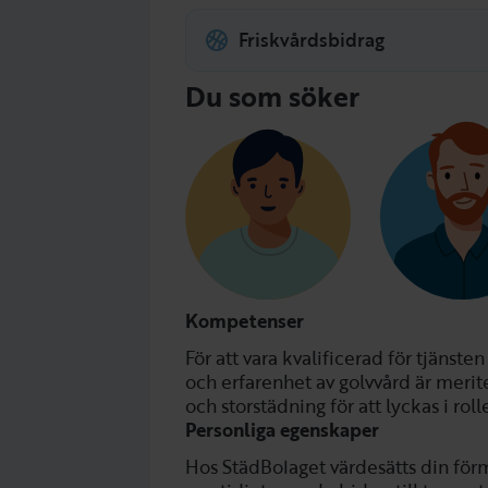
Följer Almegas kollektivavtal.
Friskvårdsbidrag
Friskvårdsbidrag på 2000 kro
Du som söker
Kompetenser
För att vara kvalificerad för tjänste
och erfarenhet av golvvård är merit
och storstädning för att lyckas i roll
Personliga egenskaper
Hos StädBolaget värdesätts din förm