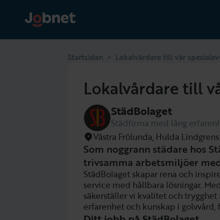
>
Startsidan
Lokalvårdare till vår speciala
Lokalvårdare till v
StädBolaget
Städfirma med lång erfaren
Västra Frölunda, Hulda Lindgrens
Som noggrann städare hos Stä
trivsamma arbetsmiljöer med h
StädBolaget skapar rena och inspi
service med hållbara lösningar. Med
säkerställer vi kvalitet och trygghet i
erfarenhet och kunskap i golvvård, 
Ditt jobb på StädBolaget