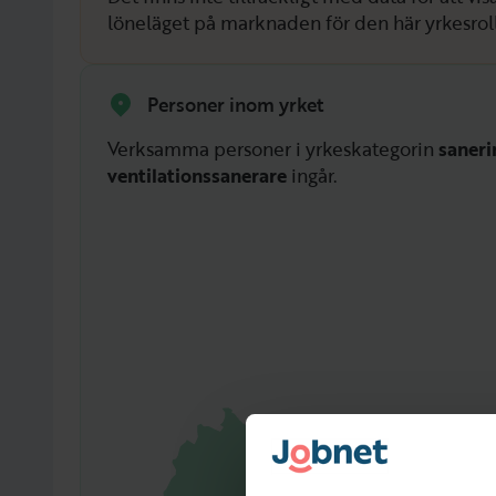
löneläget på marknaden för den här yrkesrol
Personer inom yrket
Verksamma personer i yrkeskategorin
saneri
ventilationssanerare
ingår.