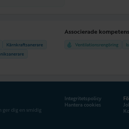
Associerade kompetens
Kärnkraftsanerare
Ventilationsrengöring
I
oniksanerare
Integritetspolicy
Fö
Hantera cookies
Jo
 ger dig en smidig
Ko