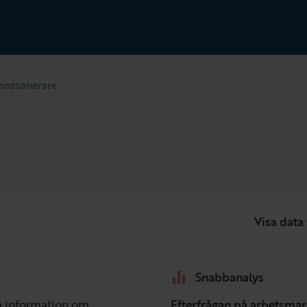
ionssanerare
Visa data 
Snabbanalys
isa information om
Efterfrågan på arbetsmar