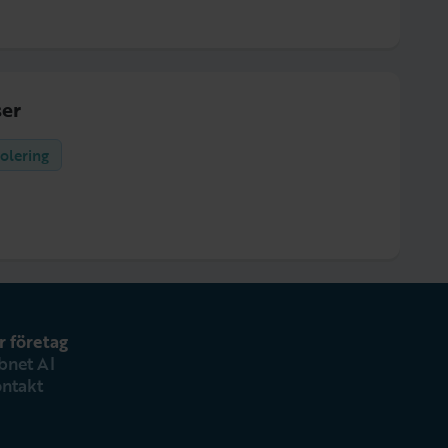
er
solering
r företag
bnet AI
ntakt