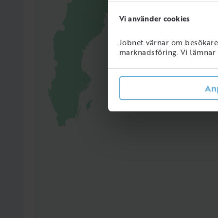
Vi använder cookies
5289
Perso
Jobnet värnar om besökarens
Sveri
marknadsföring. Vi lämnar i
An