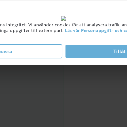
ner med detta jobb i
 integritet. Vi använder cookies för att analysera trafik, a
ge
Låg
nga uppgifter till extern part.
Läs vår Personuppgift- och c
2021
2022
Ventilationssanerare
passa
Tillåt