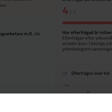
len.
4
/
5
Hur efterfrågad är rolle
ngsarbetare m.fl.
där
Efterfrågan efter yrkesrol
senaste åren. I Sverige jo
yrkeskategorin saneringsar
Efterfrågan över tid
Hög