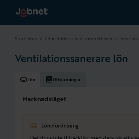
>
>
Startsidan
Lönestatistik och kompetenser
Ventilat
Ventilationssanerare lön
Lön
Utbildningar
Marknadsläget
Lönefördelning
Det finns inte tillräckligt med data för att v