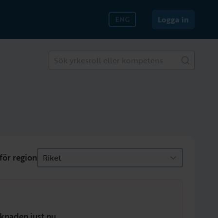
Logga in
ENG
Sök yrkesroll eller kompetens
för region
Riket
knaden just nu