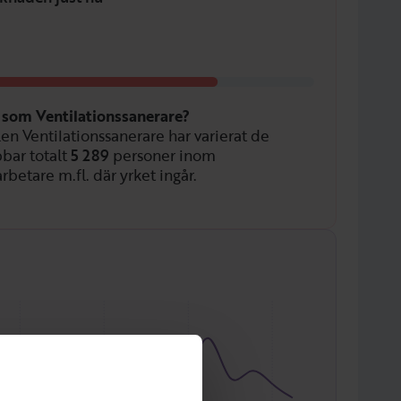
n som Ventilationssanerare?
len Ventilationssanerare har varierat de
bbar totalt
5 289
personer inom
betare m.fl. där yrket ingår.